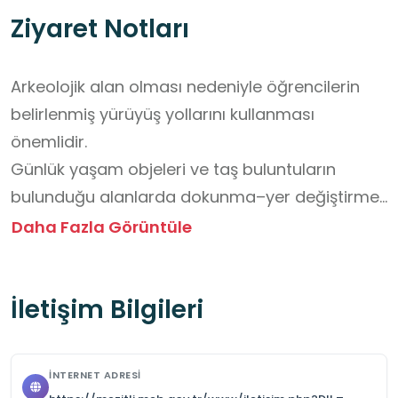
Ziyaret Notları
Arkeolojik alan olması nedeniyle öğrencilerin 
belirlenmiş yürüyüş yollarını kullanması 
önemlidir.

Günlük yaşam objeleri ve taş buluntuların 
bulunduğu alanlarda dokunma–yer değiştirme 
gibi davranışlardan kaçınılmalıdır.

Daha Fazla Görüntüle
Öğrenciler için rahat ayakkabı, su ve güneş 
koruyucu önerilir.

İletişim Bilgileri
Öğretmen gözetimi ile yapılacak rehberli 
ziyaretler öğrenmeyi zenginleştirir.
İNTERNET ADRESI