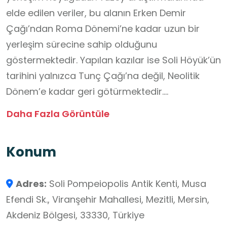
elde edilen veriler, bu alanın Erken Demir
Çağı’ndan Roma Dönemi’ne kadar uzun bir
yerleşim sürecine sahip olduğunu
göstermektedir. Yapılan kazılar ise Soli Höyük’ün
tarihini yalnızca Tunç Çağı’na değil, Neolitik
Dönem’e kadar geri götürmektedir.
Daha Fazla Görüntüle
Höyükte ele geçen seramikler, terrakota
figürinler, mimari kalıntılar, çeşitli kullanım
Konum
eşyaları ve ritüel nitelikli objeler; bölgenin tarih
boyunca kesintisiz bir yerleşim ve kültür merkezi
Adres:
Soli Pompeiopolis Antik Kenti, Musa
olduğunu ortaya koymaktadır.
Efendi Sk., Viranşehir Mahallesi, Mezitli, Mersin,
Öğrenciler İçin Öğrenme Fırsatları:
Akdeniz Bölgesi, 33330, Türkiye
Bir höyüğün oluşum sürecini ve katmanlı