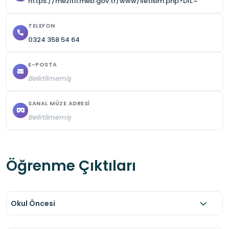
https://mezitli.meb.gov.tr/www/iletisim.php?DIL=
TELEFON
0324 358 54 64
E-POSTA
Belirtilmemiş
SANAL MÜZE ADRESI
Belirtilmemiş
Öğrenme Çıktıları
Okul Öncesi