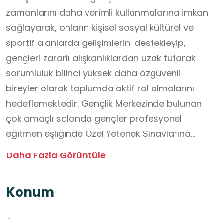
zamanlarını daha verimli kullanmalarına imkan
sağlayarak, onların kişisel sosyal kültürel ve
sportif alanlarda gelişimlerini destekleyip,
gençleri zararlı alışkanlıklardan uzak tutarak
sorumluluk bilinci yüksek daha özgüvenli
bireyler olarak toplumda aktif rol almalarını
hedeflemektedir. Gençlik Merkezinde bulunan
çok amaçlı salonda gençler profesyonel
eğitmen eşliğinde Özel Yetenek Sınavlarına
(Besyo – Pomem) hazırlanma imkanı
Daha Fazla Görüntüle
bulmaktadır. Gençlik merkezinde bulunan
Kütüphane gençlerin ders çalışabileceği, kitap
Konum
okuyabileceği ve araştırmalarını yapabileceği
sessiz ve verimli bir ortam sağlamaktadır.