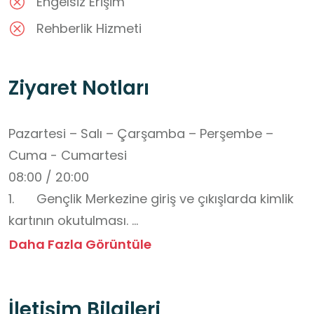
Engelsiz Erişim
Rehberlik Hizmeti
Ziyaret Notları
Pazartesi – Salı – Çarşamba – Perşembe – 
Cuma - Cumartesi

08:00 / 20:00

1.	Gençlik Merkezine giriş ve çıkışlarda kimlik 
kartının okutulması. 

2. Üye Kaydı için 7 / 29 yaş aralığı
Daha Fazla Görüntüle
İletişim Bilgileri