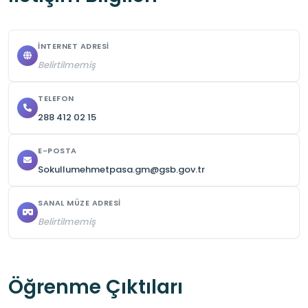
İNTERNET ADRESI
Belirtilmemiş
TELEFON
288 412 02 15
E-POSTA
Sokullumehmetpasa.gm@gsb.gov.tr
SANAL MÜZE ADRESI
Belirtilmemiş
Öğrenme Çıktıları