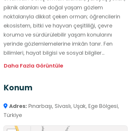
piknik alanları ve doğal yaşam gözlem
noktalarıyla dikkat çeken orman; öğrencilerin
ekosistem, bitki ve hayvan çeşitliliği, çevre
koruma ve sürdürülebilir yaşam konularını
yerinde gözlemlemelerine imkân tanır. Fen
bilimleri, hayat bilgisi ve sosyal bilgiler
dersleriyle ilişkilendirilebilecek bu alanda doğa
Daha Fazla Görüntüle
yürüyüşleri, gözlem çalışmaları ve grup
etkinlikleri düzenlenebilir; öğrenciler iş birliği,
Konum
sorumluluk, iletişim ve problem çözme
becerilerini geliştirebilirler. Sivaslı Şehir Ormanı,
Adres:
Pınarbaşı, Sivaslı, Uşak, Ege Bölgesi,
güvenli ve doğal bir ortamda öğrencilerin doğa
Türkiye
sevgisi kazanmasını, çevre bilinci geliştirmesini
ve aktif öğrenme deneyimi yaşamalarını