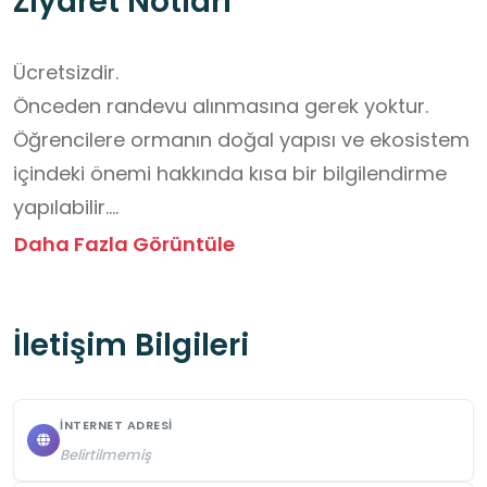
Ziyaret Notları
Ücretsizdir. 

Önceden randevu alınmasına gerek yoktur.

Öğrencilere ormanın doğal yapısı ve ekosistem 
içindeki önemi hakkında kısa bir bilgilendirme 
yapılabilir.

Yürüyüş yolları ve orman içi alanlarda 
Daha Fazla Görüntüle
öğrencilerin grup hâlinde güvenli şekilde 
hareket etmeleri sağlanabilir.

İletişim Bilgileri
Bitki ve hayvan çeşitliliğini gözlemlemeleri, doğa 
defteri tutmaları veya kısa çizimler yapmaları 
teşvik edilebilir.

İNTERNET ADRESI
Orman içi temizlik, çöp bırakmama ve doğal 
Belirtilmemiş
alanlara saygı gösterme konularına dikkat 