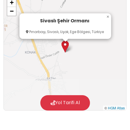
+
sağlayan bir açık hava eğitim alanıdır.
−
×
Sivaslı Şehir Ormanı
Pınarbaşı, Sivaslı, Uşak, Ege Bölgesi, Türkiye
Yol Tarifi Al
©
HGM Atlas