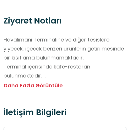
Ziyaret Notları
Havalimanı Terminaline ve diğer tesislere 
yiyecek, içecek benzeri ürünlerin getirilmesinde 
bir kısıtlama bulunmamaktadır. 

Terminal içerisinde kafe-restoran 
bulunmaktadır. 

Havalimanı Terminali, yoğun ve kalabalık 
Daha Fazla Görüntüle
olabileceğinden güvenlik önlemlerine 
uyulmasında hassasiyet gösterilmelidir.

İletişim Bilgileri
Mekan ziyareti ücretsizdir.