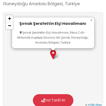
Güneydoğu Anadolu Bölgesi, Türkiye
oluşturmaktadır.
+
×
Şırnak Şerafettin Elçi Havalimanı
−
Şırnak Şerafettin Elçi Havalimanı, Rêya Cizîr-
Midyadê, Kuştepe, Düzova, İdil, Şırnak, Güneydoğu
Anadolu Bölgesi, Türkiye
Yol Tarifi Al
©
HGM Atlas