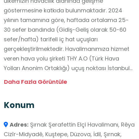
ülkemizin havacılık alanında gelişme
göstermesine katkıda bulunmaktadır. 2024
yılının tamamına göre, haftada ortalama 25-
30 sefer bandında (Gidiş-Geliş olarak 50-60
sefer/hafta) tarifeli iç hat uçuşları
gerçekleştirilmektedir. Havalimanımıza hizmet
veren hava yolu şirketi THY A.O (Türk Hava
Yolları Anonim Ortaklığı) uçuş noktası İstanbul
Havalimanı ve AJET Hava Taşımacılığı Anonim
Daha Fazla Görüntüle
Şirketi uçuş noktaları ise Ankara Esenboğa
Havalimanı, İstanbul Sabiha Gökçen
Konum
Havalimanıdır.
Mekan, TYMM çerçevesinde, çeşitli sınıf
Adres:
Şırnak Şerafettin Elçi Havalimanı, Rêya
düzeylerinde farklı öğrenme çıktılarına hizmet
Cizîr-Midyadê, Kuştepe, Düzova, İdil, Şırnak,
edebileceği için etkili bir öğrenme ortamı