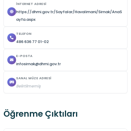
İNTERNET ADRESI
https://dhmi.gov.tr/Sayfalar/Havalimani/Sirnak/AnaS
ayfa.aspx
TELEFON
486 636 77 01-02
E-POSTA
infosirnak@dhmi.gov.tr
SANAL MÜZE ADRESI
Belirtilmemiş
Öğrenme Çıktıları