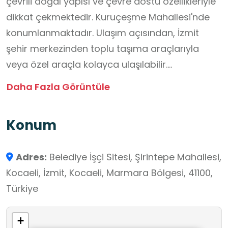
çevrili doğal yapısı ve çevre dostu özellikleriyle
dikkat çekmektedir. Kuruçeşme Mahallesi'nde
konumlanmaktadır. Ulaşım açısından, İzmit
şehir merkezinden toplu taşıma araçlarıyla
veya özel araçla kolayca ulaşılabilir.
Parkın Özellikleri ;
Daha Fazla Görüntüle
Park, çam ağaçlarıyla çevrili doğal bir
yapıdadır. Parkta bulunan biyolojik gölet,
Konum
ekosistemi destekleyen ve doğal yaşamı
koruyan bir özelliğe sahiptir. Park, kendi
Adres:
Belediye İşçi Sitesi, Şirintepe Mahallesi,
elektriğini üreten sistemleri ve geri dönüşüm
Kocaeli, İzmit, Kocaeli, Marmara Bölgesi, 41100,
uygulamalarıyla çevre dostu bir yaklaşım
Türkiye
sergilemektedir.
+