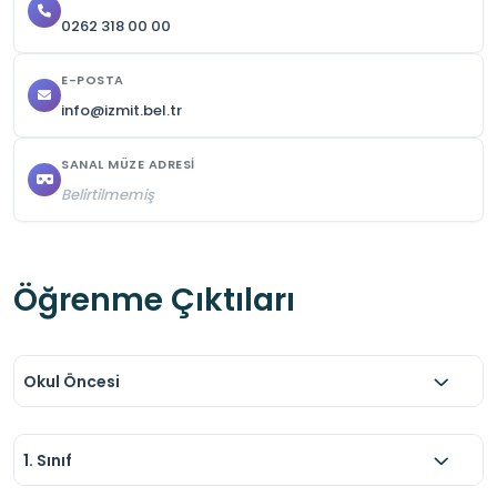
0262 318 00 00
E-POSTA
info@izmit.bel.tr
SANAL MÜZE ADRESI
Belirtilmemiş
Öğrenme Çıktıları
Okul Öncesi
1. Sınıf