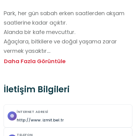
Park, her gün sabah erken saatlerden akşam 
saatlerine kadar açıktır. 

Alanda bir kafe mevcuttur.

Ağaçlara, bitkilere ve doğal yaşama zarar 
vermek yasaktır.

Park alanında çöpler sadece belirtilen çöp 
Daha Fazla Görüntüle
kutularına atılmalıdır.

Doğal yaşamı korumak için hayvanlara ve 
İletişim Bilgileri
bitkilere saygı gösterilmelidir.

Parkta açık ateş yakmak, mangal yapmak veya 
ateşle ilgili herhangi bir faaliyet yapmak 
İNTERNET ADRESI
yasaktır.

http://www. izmit.bel.tr
Bisiklet, paten gibi araçların kullanımı belirlenen 
alanlarla sınırlıdır.
TELEFON