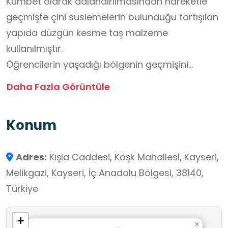
Kümbet olarak adlandırılmasından hareketle
geçmişte çini süslemelerin bulunduğu tartışılan
yapıda düzgün kesme taş malzeme
kullanılmıştır.
Öğrencilerin yaşadığı bölgenin geçmişini
öğrenmesi ve yaşadığı bölgenin tarihi
Daha Fazla Görüntüle
mekanlarını tanıması açısından, matematik
dersinde geometrik şekil ve geometrik cisimleri
Konum
tanıma, görsel sanatlar dersinde sanat eseri
inceleme şehre ait katalog çıkarma gibi
Adres:
Kışla Caddesi, Köşk Mahallesi, Kayseri,
durumlarda okul dışı öğrenme ortamı olarak
Melikgazi, Kayseri, İç Anadolu Bölgesi, 38140,
uygunudur.
Türkiye
+
×