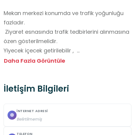
Mekan merkezi konumda ve trafik yoğunluğu 
fazladır.

 Ziyaret esnasında trafik tedbirlerini alınmasına 
özen gösterilmelidir.

Yiyecek içecek getirilebilir ,  

ekstra güvenlik önlemine gerek yoktur.

Daha Fazla Görüntüle
ziyaret yerini görmek için önceden randevu 
alınmasına gerek yoktur.

İletişim Bilgileri
 Engelli rampası olmadığı için engelli bireyler 
alanı ziyaret etme esnasında zorluk 
yaşayabilirler.

İNTERNET ADRESI
Mekan merkezi konumda ve ulaşımda  trafik 
Belirtilmemiş
yoğunluğu fazladır.

Öğrencilerin yaşadığı bölgenin geçmişini 
TELEFON