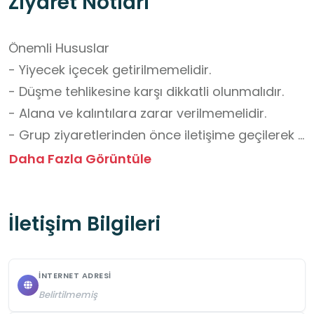
Ziyaret Notları
Önemli Hususlar

- Yiyecek içecek getirilmemelidir.

- Düşme tehlikesine karşı dikkatli olunmalıdır.

- Alana ve kalıntılara zarar verilmemelidir.

- Grup ziyaretlerinden önce iletişime geçilerek 
randevu alınmalıdır.

Daha Fazla Görüntüle
- Ziyaretler, 15 Nisan-14 Ekim tarihleri arasında 
muhtemel yoğunluk dikkate alınarak 
İletişim Bilgileri
planlanmalıdır.

Okul Dışı Öğrenme Ortamları Yönünden 
İNTERNET ADRESI
Kazanımlar

Belirtilmemiş
- Tarihsel Süreklilik ve Medeniyetler Arası Geçiş 