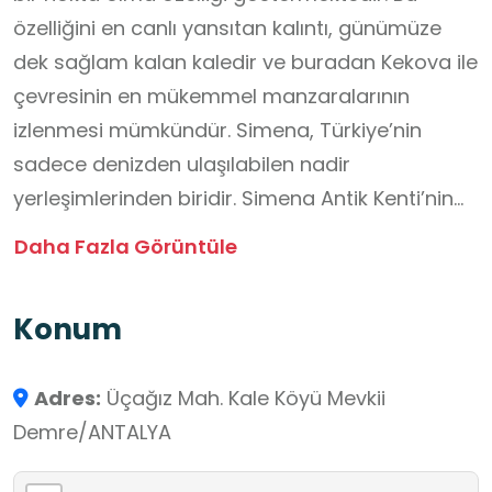
özelliğini en canlı yansıtan kalıntı, günümüze
dek sağlam kalan kaledir ve buradan Kekova ile
çevresinin en mükemmel manzaralarının
izlenmesi mümkündür. Simena, Türkiye’nin
sadece denizden ulaşılabilen nadir
yerleşimlerinden biridir. Simena Antik Kenti’nin
adı ilk kez Pilinius (MS 1. yy.) tarafından anılmış
Daha Fazla Görüntüle
olmasına rağmen Likya yazısıyla yazılmış kitabe
ve Aperlai’de bulunan gümüş sikkeden
Konum
anlaşıldığı üzere tarihi MÖ 4. yy.a kadar
inmektedir. Kent, zamanında Aperlai
Adres:
Üçağız Mah. Kale Köyü Mevkii
başkanlığında, Apollonia ve İsinda’nın da dâhil
Demre/ANTALYA
olduğu bir federasyona üyedir. Likya Birliği’nde
Aperlai şehri tarafından temsil edilmiştir. Bölge,