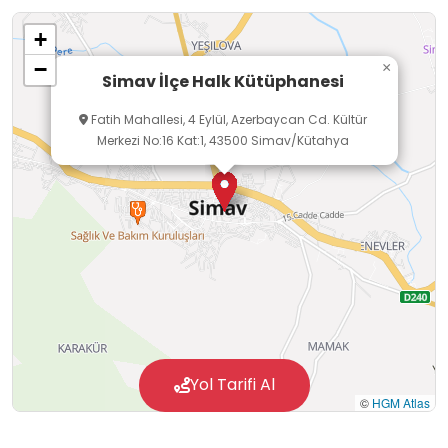
+
−
×
Simav İlçe Halk Kütüphanesi
Fatih Mahallesi, 4 Eylül, Azerbaycan Cd. Kültür
Merkezi No:16 Kat:1, 43500 Simav/Kütahya
Yol Tarifi Al
©
HGM Atlas