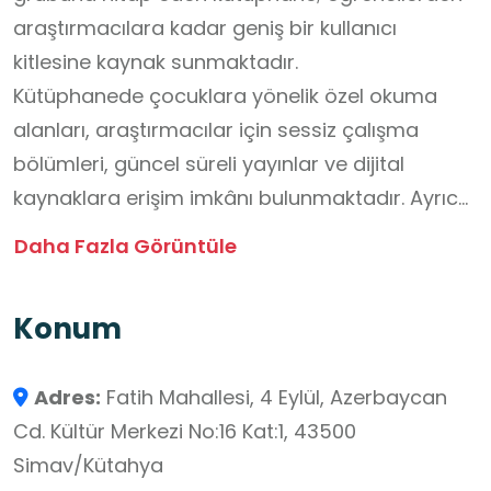
araştırmacılara kadar geniş bir kullanıcı
kitlesine kaynak sunmaktadır.
Kütüphanede çocuklara yönelik özel okuma
alanları, araştırmacılar için sessiz çalışma
bölümleri, güncel süreli yayınlar ve dijital
kaynaklara erişim imkânı bulunmaktadır. Ayrıca
düzenlenen etkinlikler ve kültürel faaliyetlerle
Daha Fazla Görüntüle
bilgiye erişim desteklenmekte, ilçenin eğitim ve
kültür hayatına önemli katkılar sağlanmaktadır.
Konum
Adres:
Fatih Mahallesi, 4 Eylül, Azerbaycan
Cd. Kültür Merkezi No:16 Kat:1, 43500
Simav/Kütahya