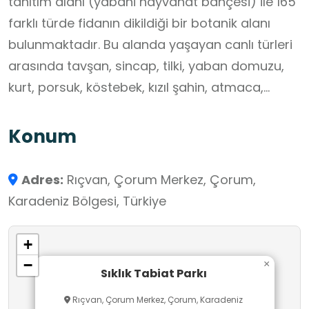
tanıtım alanı (yabani hayvanat bahçesi) ile 165
farklı türde fidanın dikildiği bir botanik alanı
bulunmaktadır. Bu alanda yaşayan canlı türleri
arasında tavşan, sincap, tilki, yaban domuzu,
kurt, porsuk, köstebek, kızıl şahin, atmaca,
karga, bülbül ve kınalı keklik bulunur
Konum
Adres:
Rıçvan, Çorum Merkez, Çorum,
Karadeniz Bölgesi, Türkiye
+
−
×
Sıklık Tabiat Parkı
Rıçvan, Çorum Merkez, Çorum, Karadeniz