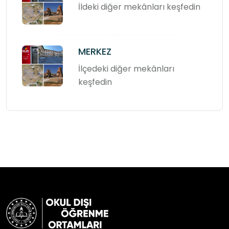
İldeki diğer mekânları keşfedin
MERKEZ
İlçedeki diğer mekânları
keşfedin