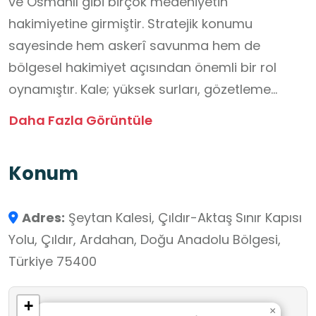
ve Osmanlı gibi birçok medeniyetin
hakimiyetine girmiştir. Stratejik konumu
sayesinde hem askerî savunma hem de
bölgesel hakimiyet açısından önemli bir rol
oynamıştır. Kale; yüksek surları, gözetleme
kuleleri, sarnıçları ve iç yapılarıyla dikkat
Daha Fazla Görüntüle
çekmekte, çevresindeki derin vadiler ve doğal
kaya oluşumlarıyla doğal bir korunak özelliği
Konum
taşımaktadır. Halk arasında “Şeytan Kalesi”
adını almasının nedeni ise bölgede anlatılan
Adres:
Şeytan Kalesi, Çıldır-Aktaş Sınır Kapısı
efsaneler ve yapının gizemli görünümüdür.
Yolu, Çıldır, Ardahan, Doğu Anadolu Bölgesi,
Bugün Şeytan Kalesi, Ardahan’ın en önemli
Türkiye 75400
tarihî ve turistik değerlerinden biri olarak
ziyaretçileri çekmekte hem arkeolojik açıdan
+
hem de kültürel miras kapsamında önemli bir
×