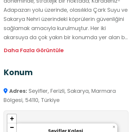
döneminde, stratejik bir noktada; Karadeniz-
Adapazarı yolu üzerinde, olasılıkla Çark Suyu ve
Sakarya Nehri üzerindeki köprülerin güvenliğini
sağlamak amacıyla kurulmuştur. Her iki
akarsuya da çok yakın bir konumda yer alan bu
küçük kale, yaklaşık 80 × 80 m² boyutlarındadır.
Daha Fazla Görüntüle
Çark Suyu’nun Sakarya Nehri’ne birleştiği yerde
konumlanan yapı, Seyifler Kalesi olarak
Konum
anılmaktadır.
Adres:
Seyifler, Ferizli, Sakarya, Marmara
Bölgesi, 54110, Türkiye
+
−
×
Seyifler Kalesi