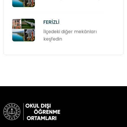
FERİZLİ
İlçedeki diğer mekânları
keşfedin