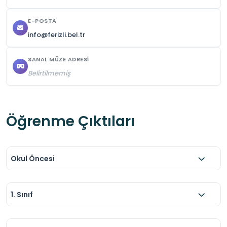
E-POSTA
info@ferizli.bel.tr
SANAL MÜZE ADRESI
Belirtilmemiş
Öğrenme Çıktıları
Okul Öncesi
1. Sınıf