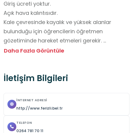
Giriş ücreti yoktur. 

Açık hava kalıntısıdır.

Kale çevresinde kayalık ve yüksek alanlar 
bulunduğu için öğrencilerin öğretmen 
gözetiminde hareket etmeleri gerekir. 
Koşmamak ve belirlenen alanlardan 
Daha Fazla Görüntüle
ayrılmamak önemlidir.

Kale çevresi doğal güzelliklerle iç içedir. 
İletişim Bilgileri
Öğrencilerin çevreyi kirletmemesi, doğayı 
koruma bilinciyle hareket etmesi beklenir. 

Su, şapka ve rahat yürüyüş ayakkabıları 
İNTERNET ADRESI
öğrenciler için faydalı olacaktır.

http://www.ferizli.bel.tr
Tarihî eserler korunması gereken miraslardır. 
Öğrencilerin kale duvarlarına yazı yazmaması, 
TELEFON
0264 781 70 11
taş veya bitkilere zarar vermemesi önemlidir.