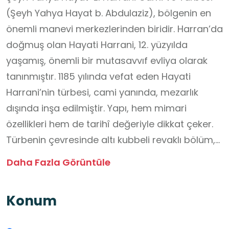
(Şeyh Yahya Hayat b. Abdulaziz), bölgenin en
önemli manevi merkezlerinden biridir. Harran’da
doğmuş olan Hayati Harrani, 12. yüzyılda
yaşamış, önemli bir mutasavvıf evliya olarak
tanınmıştır. 1185 yılında vefat eden Hayati
Harrani’nin türbesi, cami yanında, mezarlık
dışında inşa edilmiştir. Yapı, hem mimari
özellikleri hem de tarihî değeriyle dikkat çeker.
Türbenin çevresinde altı kubbeli revaklı bölüm,
cenazelik yapıları ve Hz. Yakup Kuyusu bulunur.
Daha Fazla Görüntüle
Bu alanlar, hem ziyaretçilere dönemin mimari
anlayışını gösterir hem de derin bir manevi
Konum
atmosfer sunar. Türbenin ana yapısı sivri
kemerli revaklar ve beşik tonozlarla örtülü