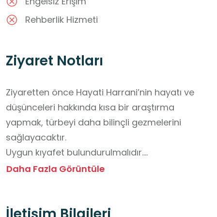
Engelsiz Erişim
Rehberlik Hizmeti
Ziyaret Notları
Ziyaretten önce Hayati Harrani’nin hayatı ve 
düşünceleri hakkında kısa bir araştırma 
yapmak, türbeyi daha bilinçli gezmelerini 
sağlayacaktır.

Uygun kıyafet bulundurulmalıdır.

Türbe ziyareti sırasında sessiz olunmalı, ibadet 
Daha Fazla Görüntüle
eden kişilere saygı gösterilmeli, yüksek sesle 
konuşmaktan ve koşmaktan kaçınılmalıdır.

İletişim Bilgileri
Türbe çevresinde yemek yemek uygun değildir; 