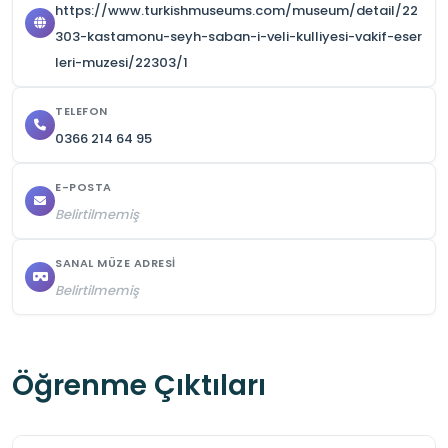
https://www.turkishmuseums.com/museum/detail/22
303-kastamonu-seyh-saban-i-veli-kulliyesi-vakif-eser
leri-muzesi/22303/1
TELEFON
0366 214 64 95
E-POSTA
Belirtilmemiş
SANAL MÜZE ADRESI
Belirtilmemiş
Öğrenme Çıktıları