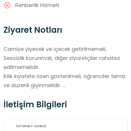
Rehberlik Hizmeti
Ziyaret Notları
Camiye yiyecek ve içecek getirilmemeli, 
Sessizlik korunmalı, diğer ziyaretçiler rahatsız 
edilmemelidir. 

Kılık kıyafete özen gösterilmeli, öğrenciler temiz 
ve düzenli giyinmelidir. 

Tarihi yapı ve iç dekorasyonlara 
İletişim Bilgileri
dokunulmamalıdır.
İNTERNET ADRESI