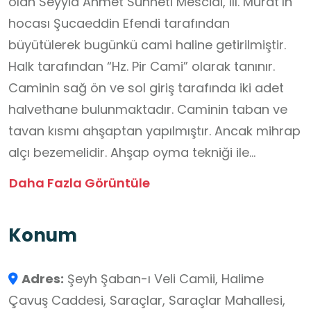
olan Seyyid Ahmet Sünneti Mescidi, III. Murat’ın
hocası Şucaeddin Efendi tarafından
büyütülerek bugünkü cami haline getirilmiştir.
Halk tarafından “Hz. Pir Cami” olarak tanınır.
Caminin sağ ön ve sol giriş tarafında iki adet
halvethane bulunmaktadır. Caminin taban ve
tavan kısmı ahşaptan yapılmıştır. Ancak mihrap
alçı bezemelidir. Ahşap oyma tekniği ile
yapılmış minber, sedef kakma ile süslenmiştir.
Daha Fazla Görüntüle
Kürsünün iç yüzeyindeki yazıdan minberin
Mahkeme Kâtibi Hasan Çelebi tarafından
Konum
1051/1641 yılında yapıldığı anlaşılmaktadır. Cami,
1702 yılında tamir görmüş 1778 yılında
Adres:
Şeyh Şaban-ı Veli Camii, Halime
Sadrazam Mehmet Paşa, 1845 yılında ise Sultan
Çavuş Caddesi, Saraçlar, Saraçlar Mahallesi,
Abdülmecid Han ve 1950 yılında da Vakıflar