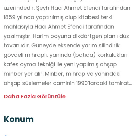
üzerindedir. Şeyh Hacı Ahmet Efendi tarafından
1859 yılında yaptırılmış olup kitabesi terki
mahlasıyla Hacı Ahmet Efendi tarafından
yazılmıştır. Harim boyuna dikdörtgen planlı düz
tavanlıdır. Güneyde eksende yarım silindirik
gövdeli mihraplı, yanında (batıda) korkulukları
kafes oyma tekniği ile yeni yapılmış ahşap
minber yer alır. Minber, mihrap ve yanındaki
ahşap süslemeler caminin 1990’lardaki tamiratı
sırasında yapılmıştır. Harimin kuzeyinde önü
Daha Fazla Görüntüle
balkon gibi kuzeye doğru çıkıntı yapan bir
mahfil bulunur. Mahfilin kuzey duvarında da altı
Konum
tane halvet hücresi yer alır. Öğrenme ortamı
öğrencilerin yaşadığı yerdeki tarihsel ve kültürel