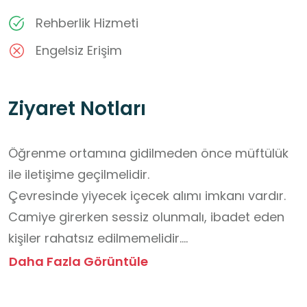
Rehberlik Hizmeti
Engelsiz Erişim
Ziyaret Notları
Öğrenme ortamına gidilmeden önce müftülük 
ile iletişime geçilmelidir.

Çevresinde yiyecek içecek alımı imkanı vardır.

Camiye girerken sessiz olunmalı, ibadet eden 
kişiler rahatsız edilmemelidir.

Camiye girerken ayakkabılar çıkarılmalı, uygun 
Daha Fazla Görüntüle
ve temiz kıyafetler giyilmelidir.

Cep telefonları sessize alınmalı veya 