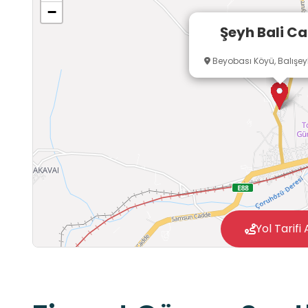
−
Şeyh Bali Ca
Beyobası Köyü, Balışeyh
Yol Tarifi 