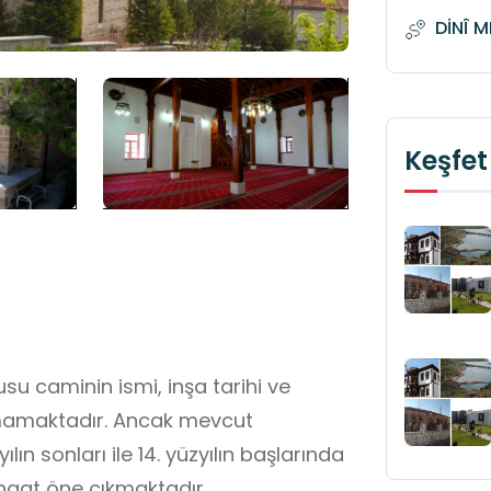
DİNÎ 
Keşfet
usu caminin ismi, inşa tarihi ve
unmamaktadır. Ancak mevcut
ın sonları ile 14. yüzyılın başlarında
anaat öne çıkmaktadır.