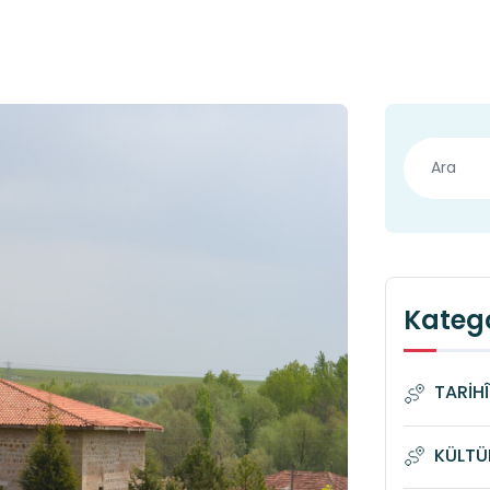
Katego
TARİH
KÜLTÜ