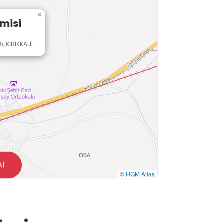
×
misi
, KIRIKKALE
Al
©
HGM Atlas