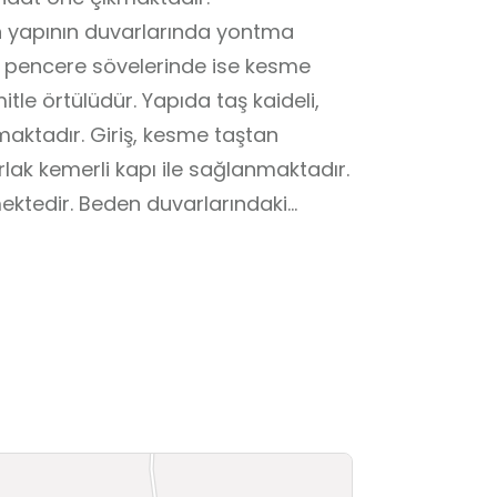
 yapının duvarlarında yontma
le pencere sövelerinde ise kesme
mitle örtülüdür. Yapıda taş kaideli,
maktadır. Giriş, kesme taştan
rlak kemerli kapı ile sağlanmaktadır.
mektedir. Beden duvarlarındaki
sivri kemerli alınlıklar yer
ğrultuda uzanan neflerle ayrılmakta;
 tavan yüzeylerinde Selçuklu dönemi
rildiği görülmektedir.