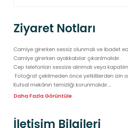
Ziyaret Notları
Camiye girerken sessiz olunmalı ve ibadet eden
Camiye girerken ayakkabılar çıkarılmalıdır.

Cep telefonları sessize alınmalı veya kapatılma
 Fotoğraf çekilmeden önce yetkililerden izin alı
Kutsal mekânın temizliği korunmalıdır.

Cami içinde koşulmamalı, koşan veya gürültü y
Daha Fazla Görüntüle
İbadet eden kişilere saygı gösterilmeli ve sess
İletişim Bilgileri