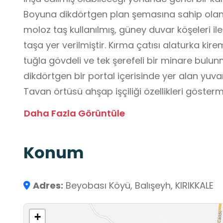
Boyuna dikdörtgen plan şemasına sahip olan
moloz taş kullanılmış, güney duvar köşeleri i
taşa yer verilmiştir. Kırma çatısı alaturka kire
tuğla gövdeli ve tek şerefeli bir minare bulun
dikdörtgen bir portal içerisinde yer alan yuva
Tavan örtüsü ahşap işçiliği özellikleri göster
pencereler dikdörtgen formlu olup, üzerlerinde 
Daha Fazla Görüntüle
almaktadır. İç mekânda harim, kıbleye dik do
nefleri ayıran ahşap direkler arasında kalan
Konum
süsleme anlayışını yansıtan bezemelere yer ve
Adres:
Beyobası Köyü, Balışeyh, KIRIKKALE
+