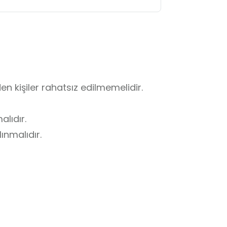
 kişiler rahatsız edilmemelidir.

lıdır.

nmalıdır.

apanlar uyarılmalıdır.

izlik korunmalıdır.