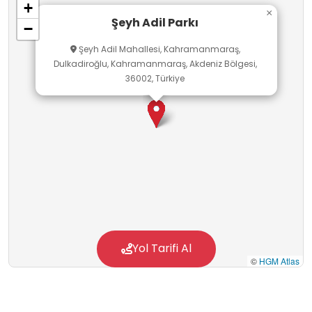
+
bütünlük oluşturan alan, şehrin merkezinde bir
×
Şeyh Adil Parkı
−
vaha gibidir.
Şeyh Adil Mahallesi, Kahramanmaraş,
Dulkadiroğlu, Kahramanmaraş, Akdeniz Bölgesi,
36002, Türkiye
Yol Tarifi Al
©
HGM Atlas