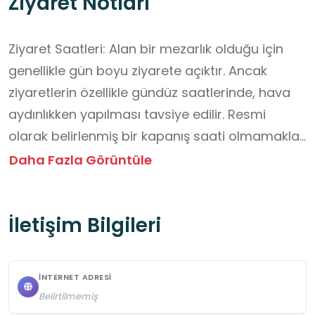
Ziyaret Notları
Ziyaret Saatleri: Alan bir mezarlık olduğu için 
genellikle gün boyu ziyarete açıktır. Ancak 
ziyaretlerin özellikle gündüz saatlerinde, hava 
aydınlıkken yapılması tavsiye edilir. Resmi 
olarak belirlenmiş bir kapanış saati olmamakla 
birlikte akşam saatlerinde aydınlatma sınırlı 
Daha Fazla Görüntüle
olabilir.

İletişim Bilgileri
Gezi Sırasında Dikkat Edilmesi Gerekenler:

Saygılı Olun: Alanın öncelikli olarak bir mezarlık 
ve manevî bir mekân olduğunu unutmayın. 
İNTERNET ADRESI
Yüksek sesle konuşmaktan ve saygısız 
Belirtilmemiş
davranışlardan kaçının.
