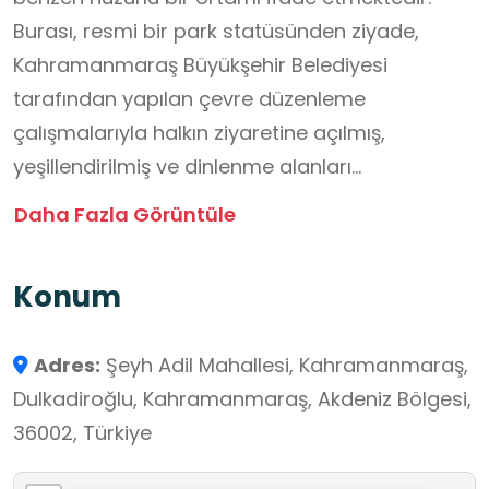
Burası, resmi bir park statüsünden ziyade,
Kahramanmaraş Büyükşehir Belediyesi
tarafından yapılan çevre düzenleme
çalışmalarıyla halkın ziyaretine açılmış,
yeşillendirilmiş ve dinlenme alanları
oluşturulmuş tarihi bir mekandır. Adını 17.
Daha Fazla Görüntüle
yüzyılda yaşamış alim Şeyh Adil Hazretleri'nden
alan bu kutsal mekan, onun türbesini de içinde
Konum
barındırır. Ziyaretçilerine hem tarihi bir atmosfer
sunan hem de manevi bir huzur ortamı
Adres:
Şeyh Adil Mahallesi, Kahramanmaraş,
sağlayan bölge, Kurtuluş Savaşı kahramanları
Dulkadiroğlu, Kahramanmaraş, Akdeniz Bölgesi,
başta olmak üzere şehir için önemli birçok
36002, Türkiye
şahsiyetin ebedi istirahatgahıdır. Yakınında
bulunan tarihi Şeyh Adil Çeşmesi ile birlikte bir