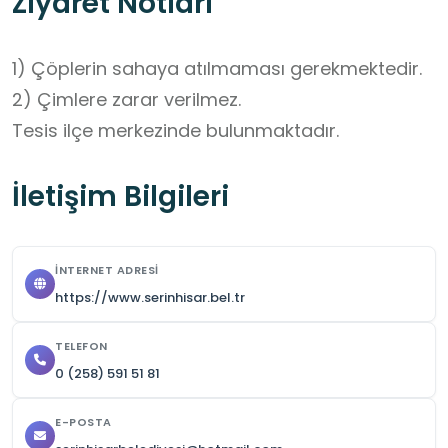
Ziyaret Notları
1) Çöplerin sahaya atılmaması gerekmektedir. 

2) Çimlere zarar verilmez.

Tesis ilçe merkezinde bulunmaktadır.
İletişim Bilgileri
İNTERNET ADRESI
https://www.serinhisar.bel.tr
TELEFON
0 (258) 591 51 81
E-POSTA