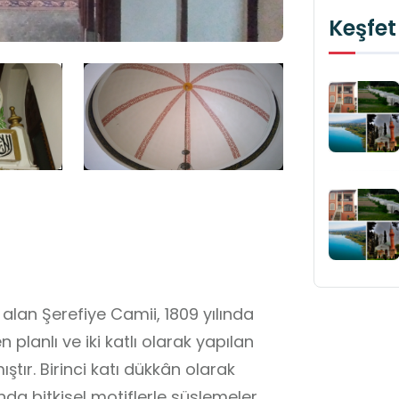
Keşfet
lan Şerefiye Camii, 1809 yılında
planlı ve iki katlı olarak yapılan
ştır. Birinci katı dükkân olarak
nda bitkisel motiflerle süslemeler