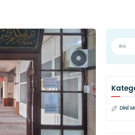
Katego
DİNÎ 