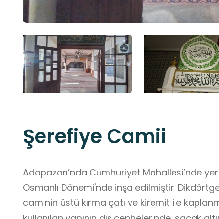
Şerefiye Camii
Adapazarı’nda Cumhuriyet Mahallesi’nde yer a
Osmanlı Dönemi'nde inşa edilmiştir. Dikdörtgen 
caminin üstü kırma çatı ve kiremit ile kaplanmı
kullanılan yapının dış cephelerinde, saçak altı