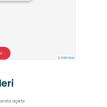
Al
©
HGM Atlas
eri
rete açıktır.