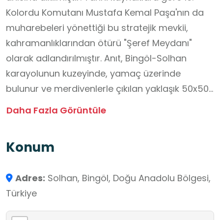
Kolordu Komutanı Mustafa Kemal Paşa'nın da
muharebeleri yönettiği bu stratejik mevkii,
kahramanlıklarından ötürü "Şeref Meydanı"
olarak adlandırılmıştır. Anıt, Bingöl-Solhan
karayolunun kuzeyinde, yamaç üzerinde
bulunur ve merdivenlerle çıkılan yaklaşık 50x50
metre ebadında bir alana kurulmuştur. Beton
Daha Fazla Görüntüle
kaide üzerinde yer alan anıtın çevresi demir
korkuluklarla çevrilidir ve önünde bayrak
Konum
direkleri yer almaktadır.
Adres:
Solhan, Bingöl, Doğu Anadolu Bölgesi,
Türkiye