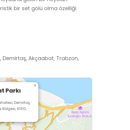
stik bir set gölü olma özelliği
i, Demirtaş, Akçaabat, Trabzon,
×
t Parkı
hallesi, Demirtaş,
Bölgesi, 61310,