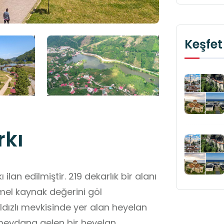
Keşfet
rkı
 219 dekarlık bir alanı
mel kaynak değerini göl
ıldızlı mevkisinde yer alan heyelan
e meydana gelen bir heyelan