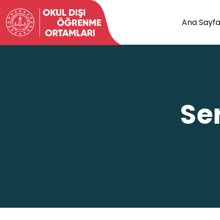
Ana Sayf
Se