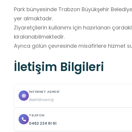
Park bünyesinde Trabzon Büyükşehir Belediyesi 
yer almaktadır. 

Ziyaretçilerin kullanımı için hazırlanan çardaklar
kiralanabilmektedir. 

Ayrıca gölün çevresinde misafirlere hizmet sun
mevcuttur.
İletişim Bilgileri
İNTERNET ADRESI
Belirtilmemiş
TELEFON
0462 224 61 61