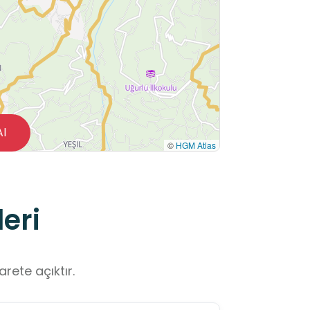
Al
©
HGM Atlas
eri
rete açıktır.