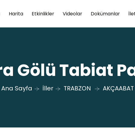
a
Harita
Etkinlikler
Videolar
Dokümanlar
İle
ra Gölü Tabiat Pa
Ana Sayfa
İller
TRABZON
AKÇAABAT