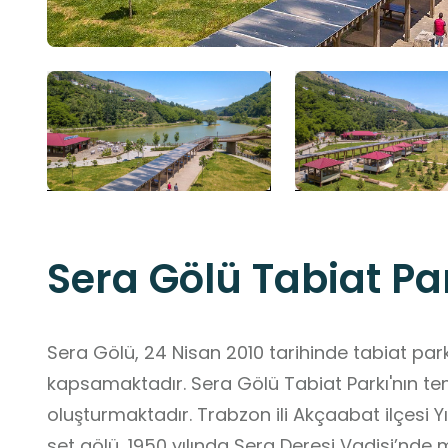
Sera Gölü Tabiat Pa
Sera Gölü, 24 Nisan 2010 tarihinde tabiat parkı ilan edilmiştir.
kapsamaktadır. Sera Gölü Tabiat Parkı'nın te
oluşturmaktadır. Trabzon ili Akçaabat ilçesi Y
set gölü, 1950 yılında Sera Deresi Vadisi’nd