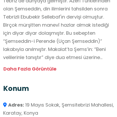
Tebriz’de dünyaya gelmiştir. Azeri Türklerinden
olan Şemseddin, din ilimlerini tahsilden sonra
Tebrizli Ebubekir Sellebaf'ın dervişi olmuştur.
Birçok mürşitten manevî hazlar almak istediği
için diyar diyar dolaşmıştır. Bu sebepten
“Şemseddin-i Perende (Uçan Şemseddin)”
lakabıyla anılmıştır. Makalat’ta Şems’in: “Beni
velilerinle tanıştır” diye dua etmesi üzerine
rüyasında: “Seni bir veliye yoldaş edelim”
Daha Fazla Görüntüle
denildiği, onun nerede olduğunu sorduğunda,
ertesi gece o velinin Anadolu’da bulunduğunu
Konum
öğrenmesinden sonra 1244 yılında Konya’ya
geldiği anlatılmaktadır. Mevlâna, Şems'te Allah
Adres:
19 Mayıs Sokak, Şemsitebrizi Mahallesi,
cemalinin parlak tecellilerini görmüştür. 1247
Karatay, Konya
yılının aralık ayında şehit mi edildi yoksa geldiği