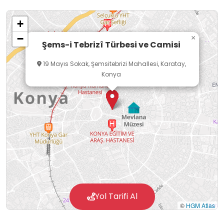
gibi kimseye haber vermeden Konya’yı mı terk
+
etti bilinmemektedir. Yunus Emre’de olduğu gibi
−
×
pek çok yerdeki türbe ve makam izafe
Şems-i Tebrizî Türbesi ve Camisi
edilmiştir. “Makalât” isimli eser, müritlerince
19 Mayıs Sokak, Şemsitebrizi Mahallesi, Karatay,
Şems’in meclislerde söylediklerinin bir araya
Konya
getirilmesinden meydana gelmiştir.
Yol Tarifi Al
©
HGM Atlas