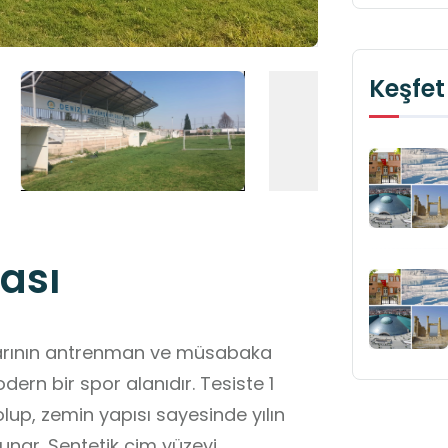
Keşfet
ası
ularının antrenman ve müsabaka
ern bir spor alanıdır. Tesiste 1
up, zemin yapısı sayesinde yılın
nar. Sentetik çim yüzeyi,