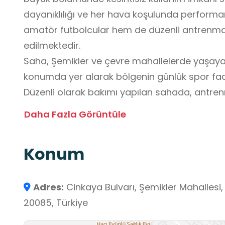
dayanıklılığı ve her hava koşulunda perform
amatör futbolcular hem de düzenli antrenma
edilmektedir.
Saha, Şemikler ve çevre mahallelerde yaşayan 
konumda yer alarak bölgenin günlük spor faali
Düzenli olarak bakımı yapılan sahada, antrenm
futbol kulüpleri için uygun bir çalışma ortamı o
Daha Fazla Görüntüle
güvenli ve planlı şekilde faydalanabilmesi adın
sahiptir ve saha rezervasyonları düzenli şekil
Konum
Şemikler Futbol Sahası; futbol becerilerini g
arkadaş gruplarıyla antrenman gerçekleştirm
bir kullanım alanıdır. Aydınlatma sistemi ve s
Adres:
Cinkaya Bulvarı, Şemikler Mahallesi, 
şekilde hazırlanmış olup amatör karşılaşmalar v
20085, Türkiye
altyapı sunar.