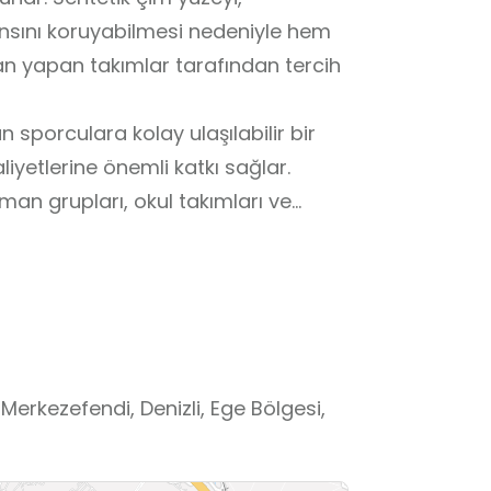
ansını koruyabilmesi nedeniyle hem
n yapan takımlar tarafından tercih
sporculara kolay ulaşılabilir bir
yetlerine önemli katkı sağlar.
an grupları, okul takımları ve
luşturulur. Tesis, kullanıcıların
a belirli kullanım kurallarına
de yürütülür.
eliştirmek, düzenli spor yapmak veya
ek isteyen tüm yaş gruplarına açık
aha çizgileri standartlara uygun
Merkezefendi, Denizli, Ege Bölgesi,
e hazırlık maçları için elverişli bir