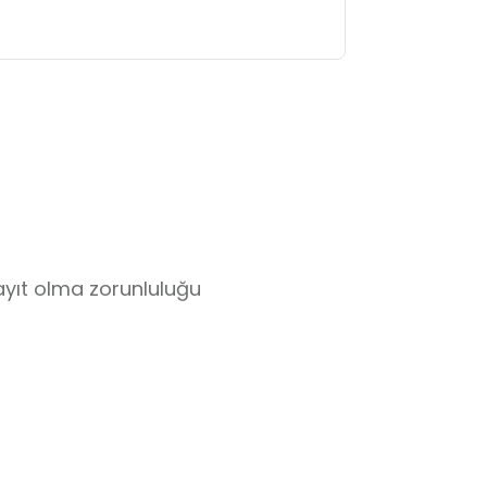
ayıt olma zorunluluğu 
ur. Kişiler yanında getirmelidir.