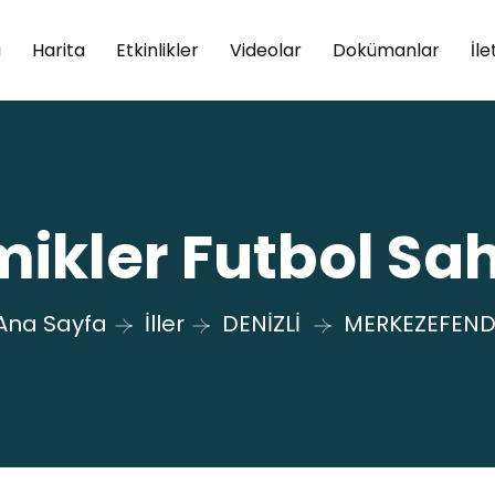
a
Harita
Etkinlikler
Videolar
Dokümanlar
İle
ikler Futbol Sa
Ana Sayfa
İller
DENİZLİ
MERKEZEFEND