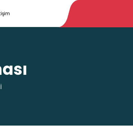
tişim
hası
İ