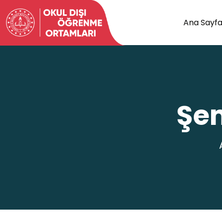
Ana Sayf
Şem