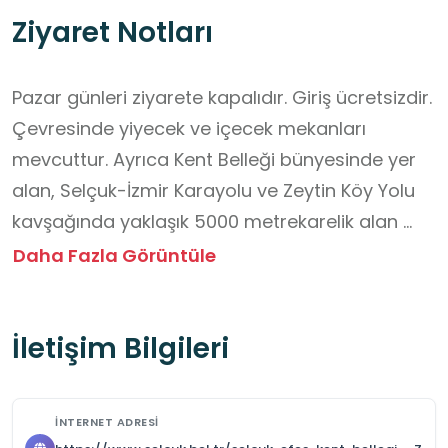
Ziyaret Notları
Pazar günleri ziyarete kapalıdır. Giriş ücretsizdir. 
Çevresinde yiyecek ve içecek mekanları 
mevcuttur. Ayrıca Kent Belleği bünyesinde yer 
alan, Selçuk-İzmir Karayolu ve Zeytin Köy Yolu 
kavşağında yaklaşık 5000 metrekarelik alan 
üzerine inşa edilen Efes Tarlası Yaşam Köyü 
Daha Fazla Görüntüle
projesi kapsamında içerisinde Efes Tarlası 
Tohum Merkezi, Toprak Okulu Binası, Toprak 
İletişim Bilgileri
Kafe, Toprak Kütüphanesi, İsmail Hakkı Tonguç 
Tarım Müzesi, Çevre Duvarı ve Tesis Giriş Kapısı, 
Güvenlik Binası, Saha Düzenlemeleri, Sera ve 
İNTERNET ADRESI
Plantasyon Alanları, İçme Suyu, Pissu ve 