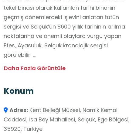
tekel binası olarak kullanılan tarihi binanın
geçmiş dönemlerdeki işlevini anlatan tütün
sergisi ve Selçuk’un 8600 yıllık tarihinin kırılma
noktalarına ve önemli olaylara vurgu yapan
Efes, Ayasuluk, Selçuk kronolojik sergisi
görülebilir.
1. Kat: Arşiv sisteminin bulunduğu çalışma ofisi
Daha Fazla Görüntüle
ve sergi salonundan oluşmakta olup, Efes
Selçuk’ta farklı göç dönemlerinin incelendiği
Konum
“Yeni Efesliler” sergisini yerel tarihe ilgi
duyanların beğenisine sunmuştur. Yeni Efesliler
Adres:
Kent Belleği Müzesi, Namık Kemal
Sergisi, bu ilke doğrultusunda yapılan sözlü
Caddesi, İsa Bey Mahallesi, Selçuk, Ege Bölgesi,
tarih çalışmaları içinden kentin demografik
35920, Türkiye
yapısını temsil etme gücü göz önünde