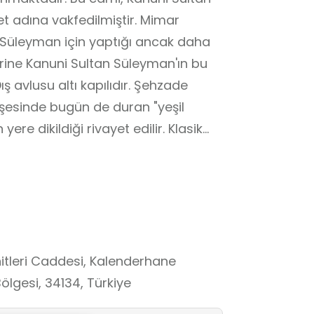
 adına vakfedilmiştir. Mimar
 Süleyman için yaptığı ancak daha
rine Kanuni Sultan Süleyman'ın bu
ış avlusu altı kapılıdır. Şehzade
öşesinde bugün de duran "yeşil
re dikildiği rivayet edilir. Klasik
li bir eser olan cami, merkezi
n anlayışıyla dikkat çekmektedir.
” olarak tanımladığı yapı, Osmanlı
üğün başarılı örneklerinden biri
 ortamı olarak Şehzade Camii,
arın sembolik anlamlarını, kültürel
tleri Caddesi, Kalenderhane
ındaki sürekliliği yerinde
ölgesi, 34134, Türkiye
erarası ve değer temelli öğrenme