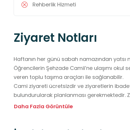
Rehberlik Hizmeti
Ziyaret Notları
Haftanın her günü sabah namazından yatsı nam
Öğrencilerin Şehzade Camii’ne ulaşımı okul ser
veren toplu taşıma araçları ile sağlanabilir. 

Cami ziyareti ücretsizdir ve ziyaretlerin ibad
bulundurularak planlanması gerekmektedir. Zi
düzenini korumaları, öğretmenlerin yönlendir
Daha Fazla Görüntüle
ortamına uygun bir tutum sergilemeleri önemli
İç mekânda sessizliğe dikkat edilmesi, mimari