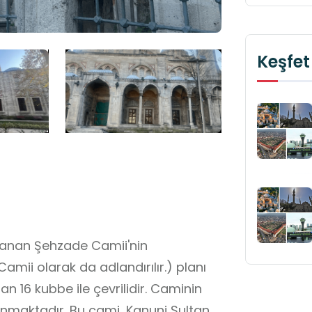
Keşfet
lanan Şehzade Camii'nin
i olarak da adlandırılır.) planı
n 16 kubbe ile çevrilidir. Caminin
lunmaktadır. Bu cami, Kanuni Sultan