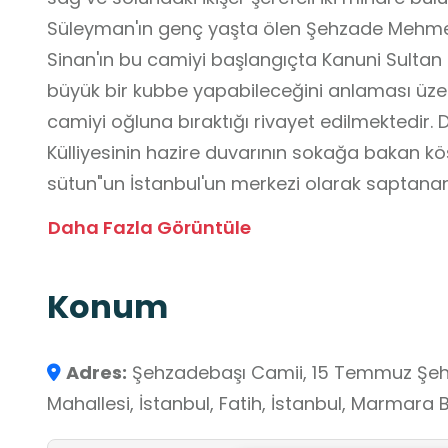
Süleyman'ın genç yaşta ölen Şehzade Mehmet
Sinan'ın bu camiyi başlangıçta Kanuni Sultan
büyük bir kubbe yapabileceğini anlaması üze
camiyi oğluna bıraktığı rivayet edilmektedir. D
Külliyesinin hazire duvarının sokağa bakan k
sütun"un İstanbul'un merkezi olarak saptanan ye
Osmanlı mimarisinin erken dönemine ait önem
Daha Fazla Görüntüle
kubbe düzeni, yarım kubbeleri ve simetrik pla
Mimar Sinan’ın kendi ifadesiyle “çıraklık eseri
Konum
mimarisinde estetik denge ve mekânsal bütünl
olarak kabul edilmektedir. Okul dışı öğrenme
öğrencilerin Osmanlı mimarisini, tarihsel yapıl
Adres:
Şehzadebaşı Camii, 15 Temmuz Şehi
mirasın korunmasını ve geçmişle günümüz aras
Mahallesi, İstanbul, Fatih, İstanbul, Marmara B
gözlemlemelerine imkân tanımakta; disiplinl