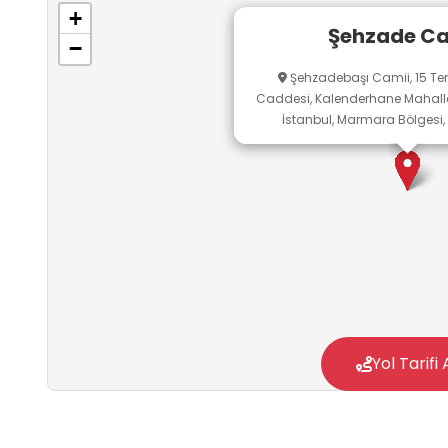
süreçlerini desteklemektedir.
+
Şehzade Ca
−
Şehzadebaşı Camii, 15 Te
Caddesi, Kalenderhane Mahallesi
İstanbul, Marmara Bölgesi, 
Yol Tarifi 