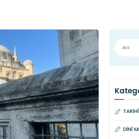
Katego
TARİH
DİNÎ 