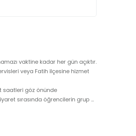
azı vaktine kadar her gün açıktır.

visleri veya Fatih ilçesine hizmet 
et saatleri göz önünde 
yaret sırasında öğrencilerin grup 
melerine uymaları ve ibadet 
dir. 

 unsurlara zarar verilmemesi ve 