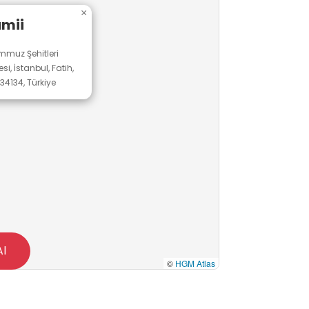
×
mii
mmuz Şehitleri
, İstanbul, Fatih,
34134, Türkiye
Al
©
HGM Atlas