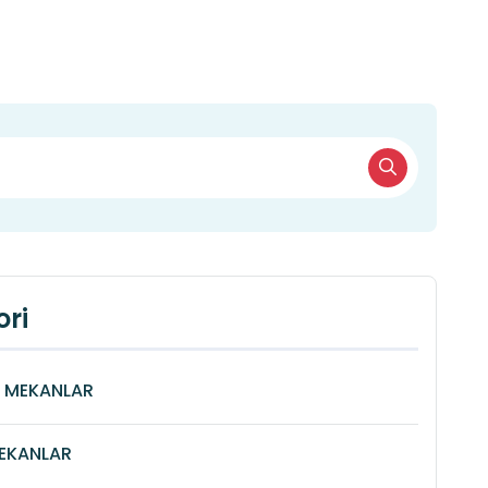
ri
Î MEKANLAR
MEKANLAR