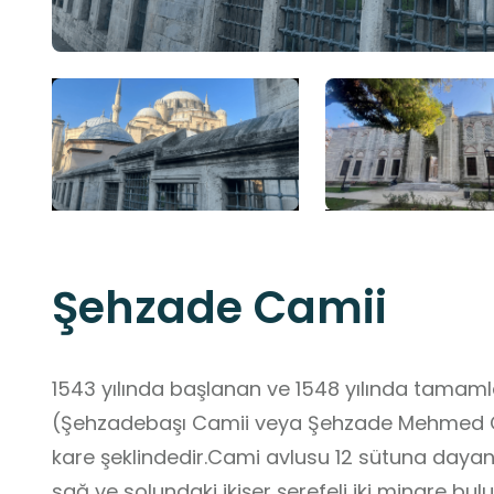
Şehzade Camii
1543 yılında başlanan ve 1548 yılında tamam
(Şehzadebaşı Camii veya Şehzade Mehmed Cami
kare şeklindedir.Cami avlusu 12 sütuna dayana
sağ ve solundaki ikişer şerefeli iki minare bu