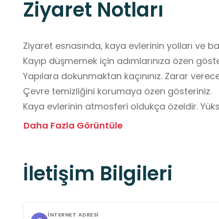
Ziyaret Notları
Ziyaret esnasında, kaya evlerinin yolları ve ba
Kayıp düşmemek için adımlarınıza özen gösteri
Yapılara dokunmaktan kaçınınız. Zarar verece
Çevre temizliğini korumaya özen gösteriniz. 

Kaya evlerinin atmosferi oldukça özeldir. Yük
yapmak, hem diğer ziyaretçileri rahatsız edeb
Daha Fazla Görüntüle
huzurunu bozabilir. Sakin bir ses tonuyla kon
Güvenli alanlarda kalınız. Belirlenmiş yürüyüş y
İletişim Bilgileri
alanlarda kalın. Bilmediğiniz veya tehlikeli olab
Belediye tarafından işletilen yeme-içme meka
Girişler ücretsizdir. 

Tuvalet ve su kaynakları mevcuttur.
İNTERNET ADRESI