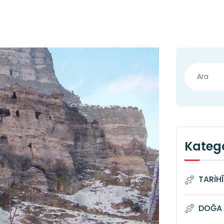
Katego
TARİH
DOĞA 