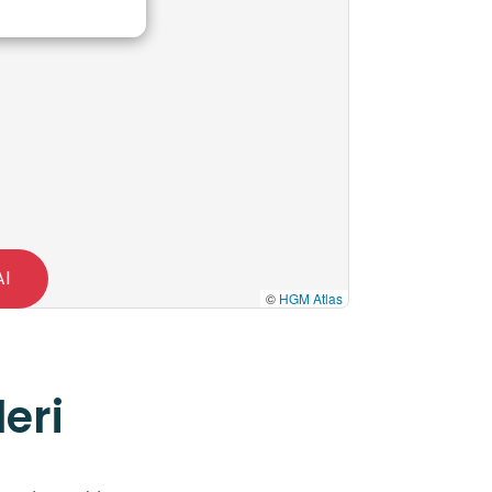
Al
©
HGM Atlas
eri