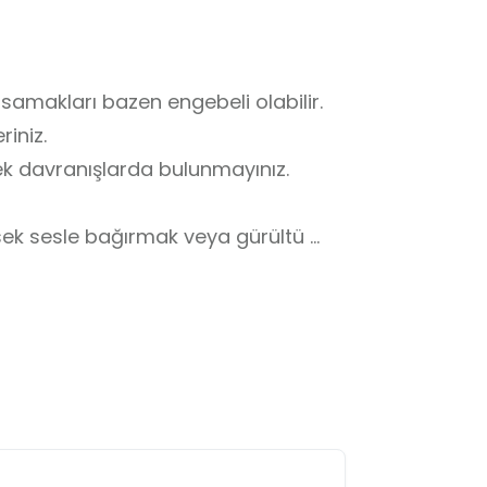
samakları bazen engebeli olabilir. 
niz.

k davranışlarda bulunmayınız. 

sek sesle bağırmak veya gürültü 
ilir hem de bu tarihi mekanın 
uşmaya özen gösteriniz.

olları ve güvenlik bariyerleri olan 
ilecek yerlere girmeyiniz.

nı mevcuttur. 
