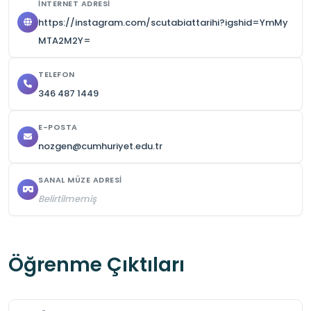
İNTERNET ADRESI
Rehber ve öğretmen yönlendirmelerine dikkat 
https://instagram.com/scutabiattarihi?igshid=YmMy
edilmeli, özellikle cam vitrinler ve laboratuvar 
MTA2M2Y=
bölümlerinde koşulmamalı ve fiziksel güvenlik 
TELEFON
kurallarına uyulmalıdır.
346 487 1449
E-POSTA
nozgen@cumhuriyet.edu.tr
SANAL MÜZE ADRESI
Belirtilmemiş
Öğrenme Çıktıları