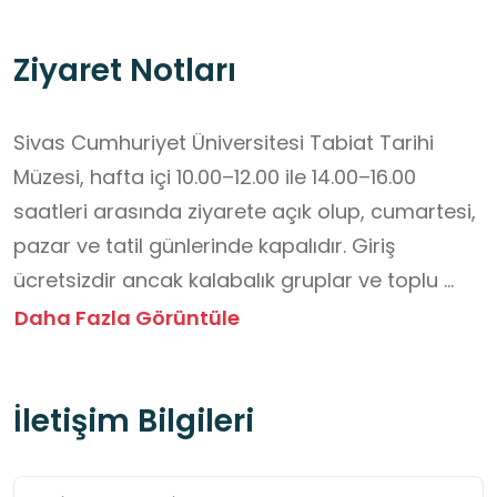
Ziyaret Notları
Sivas Cumhuriyet Üniversitesi Tabiat Tarihi 
Müzesi, hafta içi 10.00–12.00 ile 14.00–16.00 
saatleri arasında ziyarete açık olup, cumartesi, 
pazar ve tatil günlerinde kapalıdır. Giriş 
ücretsizdir ancak kalabalık gruplar ve toplu 
öğrenci ziyaretleri için önceden randevu 
Daha Fazla Görüntüle
alınması gerekmektedir. Müze içerisinde yiyecek 
ve içecek tüketimine izin verilmez. Öğrencilerin 
İletişim Bilgileri
gruplar hâlinde hareket etmesi, sergilenen 
örneklere dokunmadan yalnızca gözlem 
yapması ve sessizliği koruması önemlidir. 