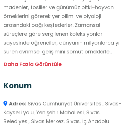
madenler, fosiller ve günümüz bitki–hayvan
örneklerini görerek yer bilimi ve biyoloji
arasındaki bağı keşfederler. Zamansal
süreçlere göre sergilenen koleksiyonlar
sayesinde öğrenciler, dünyanın milyonlarca yıl
süren evrimsel gelişimini somut örneklerle
öğrenir. Fosiller aracılığıyla geçmişte yaşamış
Daha Fazla Görüntüle
canlıların izlerini inceleyen çocuklar, doğanın
sürekli değişim içinde olduğunu kavrar. Bu
Konum
deneyim, onların hem fen bilimlerine olan
ilgilerini artırır hem de doğal mirasın
Adres:
Sivas Cumhuriyet Üniversitesi, Sivas-
korunmasının önemini fark etmelerini sağlar.
Kayseri yolu, Yenişehir Mahallesi, Sivas
Belediyesi, Sivas Merkez, Sivas, İç Anadolu