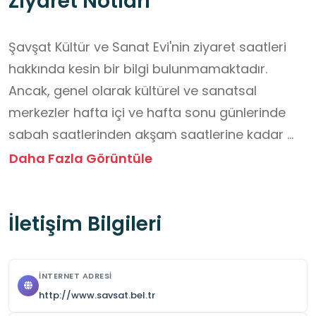
Ziyaret Notları
Şavşat Kültür ve Sanat Evi'nin ziyaret saatleri 
hakkında kesin bir bilgi bulunmamaktadır. 
Ancak, genel olarak kültürel ve sanatsal 
merkezler hafta içi ve hafta sonu günlerinde 
sabah saatlerinden akşam saatlerine kadar 
açık olmaktadır. Ziyaret etmeyi planladığınız 
Daha Fazla Görüntüle
tarihlerde kesin bilgi almak için yukarıda 
belirtilen iletişim kanallarından birini kullanarak 
İletişim Bilgileri
önceden iletişime geçmeniz önerilir.
İNTERNET ADRESI
http://www.savsat.bel.tr