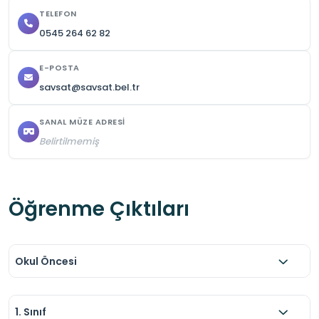
TELEFON
0545 264 62 82
E-POSTA
savsat@savsat.bel.tr
SANAL MÜZE ADRESI
Belirtilmemiş
Öğrenme Çıktıları
Okul Öncesi
1. Sınıf