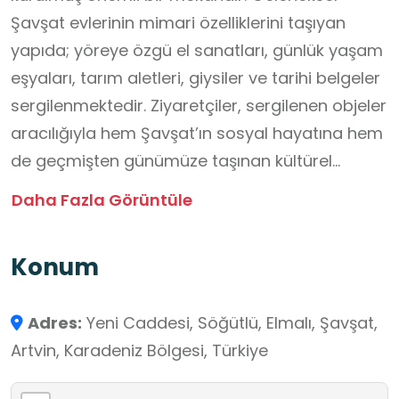
Şavşat evlerinin mimari özelliklerini taşıyan
yapıda; yöreye özgü el sanatları, günlük yaşam
eşyaları, tarım aletleri, giysiler ve tarihi belgeler
sergilenmektedir. Ziyaretçiler, sergilenen objeler
aracılığıyla hem Şavşat’ın sosyal hayatına hem
de geçmişten günümüze taşınan kültürel
mirasına tanıklık eder. Kültür Evi, yalnızca
Daha Fazla Görüntüle
sergileme alanı değil aynı zamanda çeşitli
etkinliklerin, atölyelerin ve kültürel buluşmaların
Konum
düzenlendiği bir merkezdir. Bu yönüyle hem
yerel halk hem de öğrenciler için bir öğrenme
Adres:
Yeni Caddesi, Söğütlü, Elmalı, Şavşat,
ve farkındalık mekânı niteliği taşır. Bölgeye
Artvin, Karadeniz Bölgesi, Türkiye
gelen turistler için otantik bir deneyim sunarken
yeni nesillere de kendi kültürlerini tanıma ve