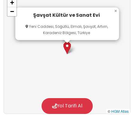
+
sahiplenme bilinci kazandırır. Doğal güzellikleri
−
×
ve tarihî yapılarıyla ünlü Şavşat’ın kalbinde yer
Şavşat Kültür ve Sanat Evi
alan Kültür Evi, yöre kimliğinin korunmasına ve
Yeni Caddesi, Söğütlü, Elmalı, Şavşat, Artvin,
tanıtılmasına önemli katkılar sağlamaktadır.
Karadeniz Bölgesi, Türkiye
Yol Tarifi Al
©
HGM Atlas