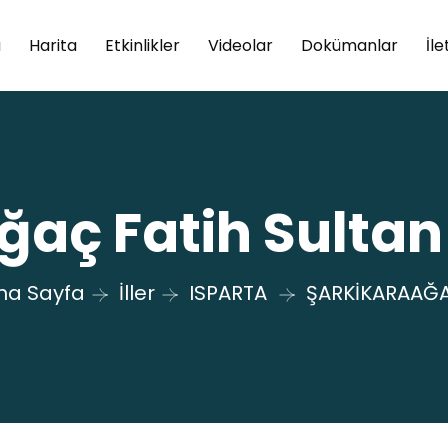
a
Harita
Etkinlikler
Videolar
Dokümanlar
İle
ğaç Fatih Sultan
na Sayfa
İller
ISPARTA
ŞARKİKARAAĞ