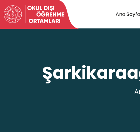
Ana Sayf
Şarkikaraa
A