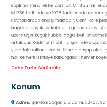
kaplı tek minareli bir camidir. M. 1455 tarih
M.1786 tarihinde ve 1925 tarihlerinde onarım g
kaynaklardan anlaşılmaktadır. Cami kare planl
bağdadi büyük bir kubbe ile güney kuzey isti
üzere üçer küçük kubbe, doğu-batı istikameti
örtülüdür. Kadınlar mahfili U şeklinde olup, se
yuvarlak balkonu vardır. Mihrap ahşap olup, ço
nalı kemerli istiridye kaburgalıdır. Kemer köşelik
Mihrap nişini saran bordürlerde bitkisel ve kıvr
Daha Fazla Görüntüle
bulunmaktadır. Yağlı boya ile boyalıdır. Minbe
kafes bordürü olan korkulukları vardır. Köşkü
Konum
altı, iki kenarda lale, ortada selvi motifleri o
açıktır.
Adres:
Şarkikaraağaç Ulu Cami, 32-07, Şar