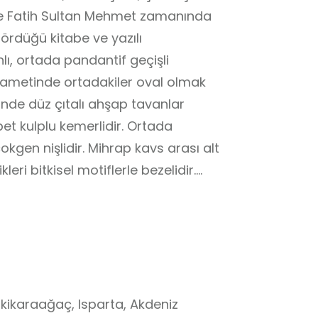
inde Fatih Sultan Mehmet zamanında
ördüğü kitabe ve yazılı
ı, ortada pandantif geçişli
kametinde ortadakiler oval olmak
nde düz çıtalı ahşap tavanlar
pet kulplu kemerlidir. Ortada
kgen nişlidir. Mihrap kavs arası alt
leri bitkisel motiflerle bezelidir.
ık dal motifleri ile spiral bezemeler
r ahşaptan yapılmış olup, iki yanda
 soğan kubbecikle örtülüdür. Köşk
lan kafes şeklindedir. 24 saat ibadete
kikaraağaç, Isparta, Akdeniz