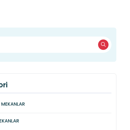
ri
Î MEKANLAR
MEKANLAR