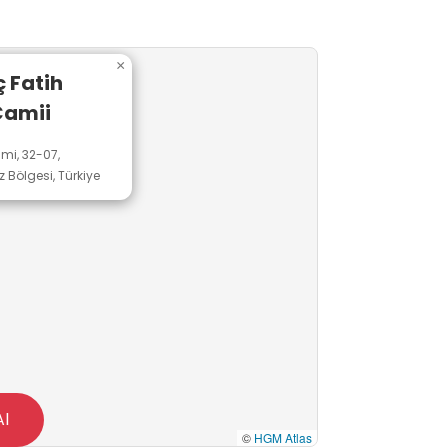
×
 Fatih
Camii
mi, 32-07,
 Bölgesi, Türkiye
Al
©
HGM Atlas