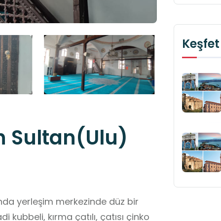
Keşfet
h Sultan(Ulu)
nda yerleşim merkezinde düz bir
i kubbeli, kırma çatılı, çatısı çinko