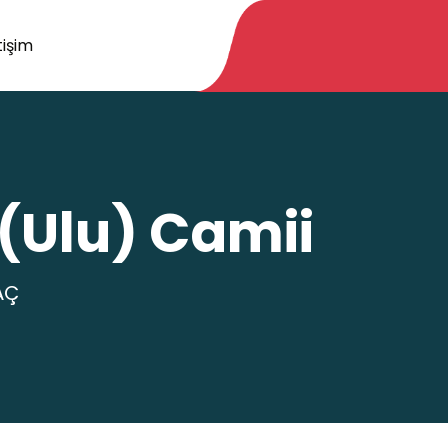
tişim
(Ulu) Camii
AÇ