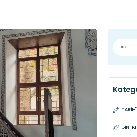
Katego
TARİH
DİNÎ 