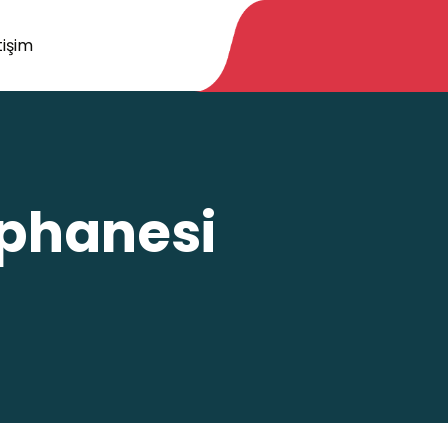
tişim
üphanesi