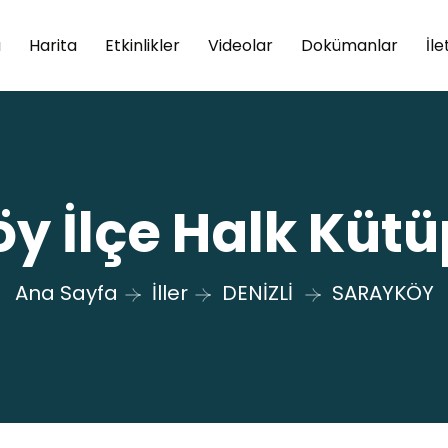
a
Harita
Etkinlikler
Videolar
Dokümanlar
İle
y İlçe Halk Küt
Ana Sayfa
İller
DENİZLİ
SARAYKÖY