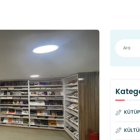
Katego
KÜTÜP
KÜLTÜ