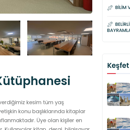
BİLİM 
BELİRL
BAYRAML
Keşfet
 Kütüphanesi
verdiğimiz kesim tüm yaş
tişkin konu başlıklarında kitaplar
flanmaktadır. Üye olan kişiler en
. Kullanıcılar kitap, dergi, bilgisayar,