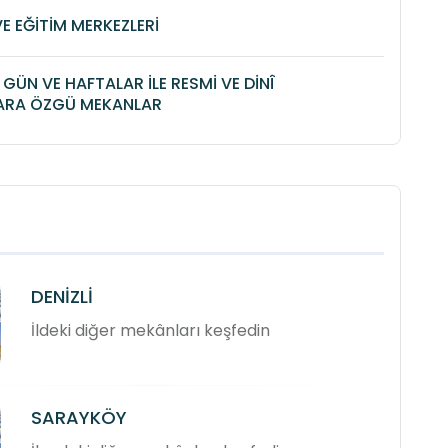
VE EĞİTİM MERKEZLERİ
İ GÜN VE HAFTALAR İLE RESMİ VE DİNÎ
ARA ÖZGÜ MEKANLAR
DENİZLİ
İldeki diğer mekânları keşfedin
SARAYKÖY