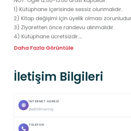
NOT: Öğle 12.00-13.00 arası kapalıdır.

1) Kütüphane içerisinde sessiz olunmalıdır.

2) Kitap değişimi için üyelik olması zorunludur.
3) Ziyaretten önce randevu alınmalıdır.

4) Kütüphane ücretsizdir.

5)Öğrenciler gezi boyunca öğretmen veya so
Daha Fazla Görüntüle
bulunmalıdır.

6)Kütüphane içerisinde yiyecek ve içecek tüke
İletişim Bilgileri
7) Kitaplara ve diğer materyallere özenle davr
8)Öğrenciler merdiven, raf ve okuma alanların
koşulmamalıdır.

9)Kütüphane içinde öğrenciler için uygun tuv
İNTERNET ADRESI
Belirtilmemiş
TELEFON