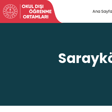
Ana Sayf
Saraykö