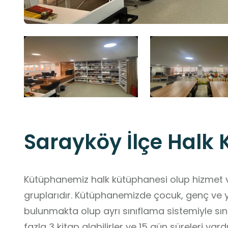
Sarayköy İlçe Halk
Kütüphanemiz halk kütüphanesi olup hizmet 
gruplarıdır. Kütüphanemizde çocuk, genç ve ye
bulunmakta olup ayrı sınıflama sistemiyle sını
fazla 3 kitap alabilirler ve 15 gün süreleri vardır