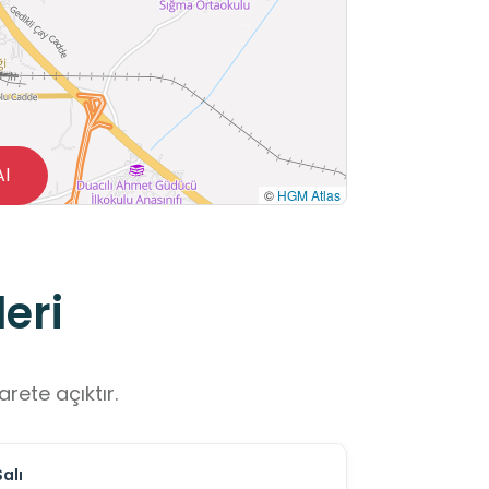
Al
©
HGM Atlas
eri
rete açıktır.
Salı