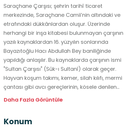
Saraçhane Çarşısı; şehrin tarihî ticaret
merkezinde, Saraçhane Camii’nin altındaki ve
etrafındaki dükkânlardan oluşur. Üzerinde
herhangi bir inşa kitabesi bulunmayan çarşının
yazılı kaynaklardan 16. yüzyılın sonlarında
Bayazıtoğlu Hacı Abdullah Bey baniliğinde
yapıldığı anlaşılır. Bu kaynaklarda çarşının ismi
"Sultan Çarşısı" (Sûk-ı Sultanî) olarak geçer.
Hayvan koşum takımı, kemer, silah kılıfı, mermi
çantası gibi avcı gereçlerinin, kösele denilen
kalın deri veya normal ince deriden yapıldığı el
Daha Fazla Görüntüle
sanatına “saraççılık” bu işle uğraşanlara da
“saraç” denir. Atçılığa ve ata verilen önemden
Konum
dolayı saraççılığın eski Türk sanatları arasında