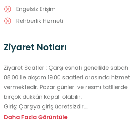
Engelsiz Erişim
Rehberlik Hizmeti
Ziyaret Notları
Ziyaret Saatleri: Çarşı esnafı genellikle sabah 
08.00 ile akşam 19.00 saatleri arasında hizmet 
vermektedir. Pazar günleri ve resmî tatillerde 
birçok dükkân kapalı olabilir.

Giriş: Çarşıya giriş ücretsizdir.

Yoğunluk: Özellikle hafta sonları ve öğle 
Daha Fazla Görüntüle
saatlerinde oldukça hareketlidir. Sakin bir gezi 
için hafta içi sabah saatlerini tercih edebilirsiniz.
