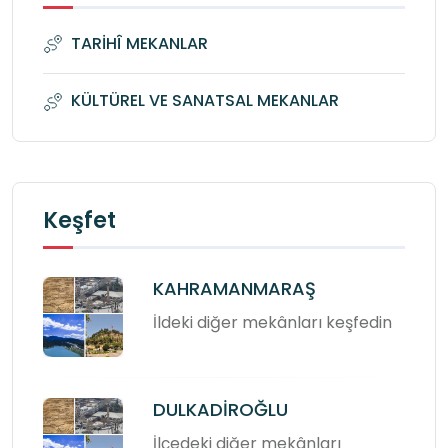
TARİHÎ MEKANLAR
KÜLTÜREL VE SANATSAL MEKANLAR
Keşfet
KAHRAMANMARAŞ
İldeki diğer mekânları keşfedin
DULKADİROĞLU
İlçedeki diğer mekânları