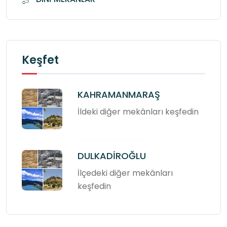
Keşfet
KAHRAMANMARAŞ
İldeki diğer mekânları keşfedin
DULKADİROĞLU
İlçedeki diğer mekânları
keşfedin