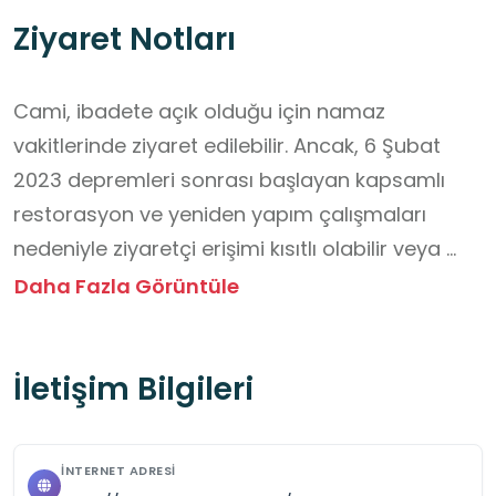
Ziyaret Notları
Cami, ibadete açık olduğu için namaz 
vakitlerinde ziyaret edilebilir. Ancak, 6 Şubat 
2023 depremleri sonrası başlayan kapsamlı 
restorasyon ve yeniden yapım çalışmaları 
nedeniyle ziyaretçi erişimi kısıtlı olabilir veya 
tamamen kapalı olabilir. Ziyaret planlamadan 
Daha Fazla Görüntüle
önce yapının güncel durumunu kontrol etmek 
önemlidir.

İletişim Bilgileri
Güncel Durumu Kontrol Edin: Bölgedeki yeniden 
inşa süreci nedeniyle caminin ziyarete açık olup 
İNTERNET ADRESI
olmadığını ve çevresindeki güvenlik durumunu 