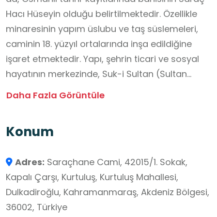
Hacı Hüseyin olduğu belirtilmektedir. Özellikle
minaresinin yapım üslubu ve taş süslemeleri,
caminin 18. yüzyıl ortalarında inşa edildiğine
işaret etmektedir. Yapı, şehrin ticari ve sosyal
hayatının merkezinde, Suk-i Sultan (Sultan
Çarşısı) olarak da bilinen tarihi pazarın içinde
Daha Fazla Görüntüle
konumlanmasıyla her zaman halkla iç içe
olmuştur. 6 Şubat 2023 depremlerinde hasar
Konum
gören cami, tarihi dokusuna sadık kalınarak
aslına uygun şekilde restore edilmektedir. Bu
Adres:
Saraçhane Cami, 42015/1. Sokak,
restorasyon çalışmaları, yapının kültürel
Kapalı Çarşı, Kurtuluş, Kurtuluş Mahallesi,
mirasını koruyarak gelecek nesillere
Dulkadiroğlu, Kahramanmaraş, Akdeniz Bölgesi,
aktarılmasını ve benzer afetlere karşı daha
36002, Türkiye
dayanıklı hale getirilmesini amaçlamaktadır.