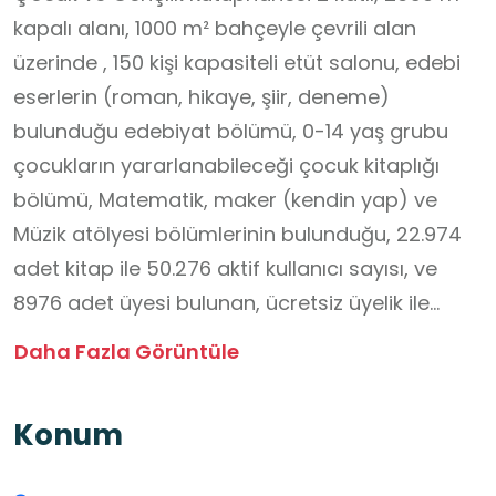
kapalı alanı, 1000 m² bahçeyle çevrili alan
üzerinde , 150 kişi kapasiteli etüt salonu, edebi
eserlerin (roman, hikaye, şiir, deneme)
bulunduğu edebiyat bölümü, 0-14 yaş grubu
çocukların yararlanabileceği çocuk kitaplığı
bölümü, Matematik, maker (kendin yap) ve
Müzik atölyesi bölümlerinin bulunduğu, 22.974
adet kitap ile 50.276 aktif kullanıcı sayısı, ve
8976 adet üyesi bulunan, ücretsiz üyelik ile
birlikte 15 gün süreyle ödünç kitap hizmeti
Daha Fazla Görüntüle
sunulan Çocuk ve Gençlik Kütüphanesi,
Şanlıurfa il Halk Kütüphanesi Müdürlüğünün
Konum
bağlı birimidir.