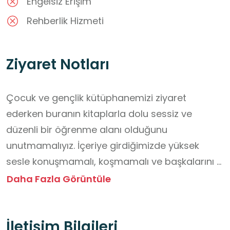
Engelsiz Erişim
Rehberlik Hizmeti
Ziyaret Notları
Çocuk ve gençlik kütüphanemizi ziyaret 
ederken buranın kitaplarla dolu sessiz ve 
düzenli bir öğrenme alanı olduğunu 
unutmamalıyız. İçeriye girdiğimizde yüksek 
sesle konuşmamalı, koşmamalı ve başkalarını 
rahatsız edecek davranışlardan kaçınmalıyız. 
Daha Fazla Görüntüle
Kitapları incelerken temiz ellerle sayfalarını 
çevirmeli, onları yıpratmadan dikkatle 
İletişim Bilgileri
kullanmalı ve aldığımız kitabı mutlaka yerine 