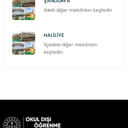
ŞANLIURFA
İldeki diğer mekânları keşfedin
HALİLİYE
İlçedeki diğer mekânları
keşfedin