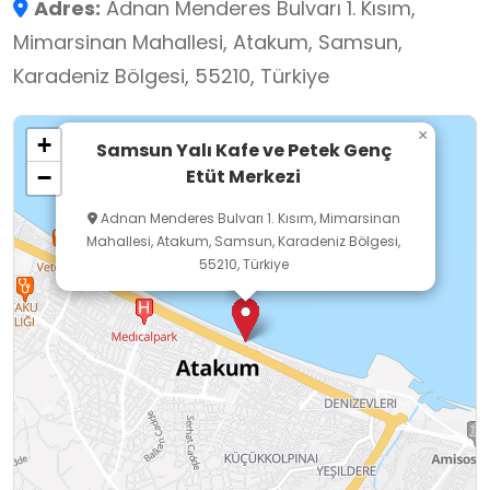
Adres:
Adnan Menderes Bulvarı 1. Kısım,
tamamlama, soru çözme ve akademik
Mimarsinan Mahallesi, Atakum, Samsun,
özgüven kazanma imkânı buluyor. Kütüphane
Karadeniz Bölgesi, 55210, Türkiye
bölümü ise öğrencilerin bilgiye erişimini
kolaylaştıran, araştırma ve okuma kültürünü
×
+
geliştiren zengin bir mekandır. Kitap
Samsun Yalı Kafe ve Petek Genç
Etüt Merkezi
−
koleksiyonları, dijital kaynakları ve sessiz
çalışma alanlarıyla öğrencilerin araştırma
Adnan Menderes Bulvarı 1. Kısım, Mimarsinan
Mahallesi, Atakum, Samsun, Karadeniz Bölgesi,
yapmalarına ve merak ettikleri konuları
55210, Türkiye
derinlemesine öğrenmelerine fırsat
tanımaktadır.