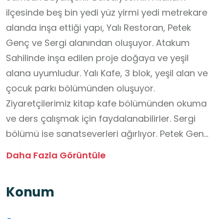
ilçesinde beş bin yedi yüz yirmi yedi metrekare
alanda inşa ettiği yapı, Yalı Restoran, Petek
Genç ve Sergi alanından oluşuyor. Atakum
Sahilinde inşa edilen proje doğaya ve yeşil
alana uyumludur. Yalı Kafe, 3 blok, yeşil alan ve
çocuk parkı bölümünden oluşuyor.
Ziyaretçilerimiz kitap kafe bölümünden okuma
ve ders çalışmak için faydalanabilirler. Sergi
bölümü ise sanatseverleri ağırlıyor. Petek Genç
bölümü ise etüt merkezi ve dijital gençlik
Daha Fazla Görüntüle
merkezi ile gençlerin yaşamını hem
kolaylaştırıyor hem de onların yeni buluşma
Konum
noktası oluyor. Etüt merkezinde öğrenciler;
dikkat toplama, planlı çalışma, eksik konuları