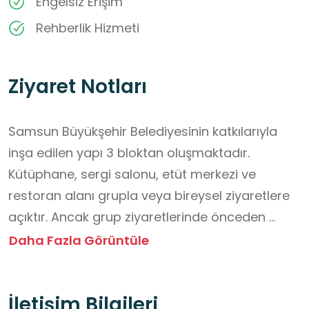
Engelsiz Erişim
Rehberlik Hizmeti
Ziyaret Notları
Samsun Büyükşehir Belediyesinin katkılarıyla 
inşa edilen yapı 3 bloktan oluşmaktadır.

Kütüphane, sergi salonu, etüt merkezi ve 
restoran alanı grupla veya bireysel ziyaretlere 
açıktır. Ancak grup ziyaretlerinde önceden 
randevu alınarak ziyaretçi sayısı konusunda 
Daha Fazla Görüntüle
bilgi verilmelidir.

Kütüphane, sergi salonu ve etüt merkezi  
İletişim Bilgileri
ziyaretleri ücretsizdir. 
