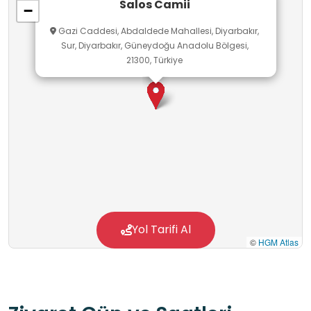
Salos Camii
−
eğitimi bağlamında bu gezi; öğrencilerimizde
Gazi Caddesi, Abdaldede Mahallesi, Diyarbakır,
hasar gören mirasa sahip çıkma, vefa ve
Sur, Diyarbakır, Güneydoğu Anadolu Bölgesi,
aidiyet bilinci aşılar. Öğrencilerimiz, yapım tarihi
21300, Türkiye
net olmayan bu gizemli mescitte kültürel
okuryazarlıklarını derinleştirirken, tarihin sessiz
tanıklarına saygı duymayı öğrenirler.
Yol Tarifi Al
©
HGM Atlas