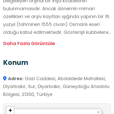
belgeleyen orijinal bir inşa kitabesinin
bulunmamasıdır. Ancak dönemin mimari
özellikleri ve arşiv kayıtları ışığında yapının bir 16.
yüzyıl (tahminen 1555 civarı) Osmanlı eseri
olduğu kabul edilmektedir. Gösterişli kubbelere
sahip olmayan bu yapı, geleneksel mahalle
Daha Fazla Görüntüle
mescidi kültürünün en samimi örneklerinden
biridir. Türkiye Yüzyılı Maarif Modeli'nin köklerden
Konum
geleceğe ve kültürel mirası yaşatma vizyonu
doğrultusunda bu mekân, öğrencilerimiz için bir
Adres:
Gazi Caddesi, Abdaldede Mahallesi,
tarihi farkındalık laboratuvarıdır. Gençlerimiz bu
Diyarbakır, Sur, Diyarbakır, Güneydoğu Anadolu
mescidi ziyaret ederek; kitabesi dahi günümüze
Bölgesi, 21300, Türkiye
ulaşamamış sahipsiz kalmış eserlerin devlet
eliyle nasıl şefkatle ayağa kaldırıldığını yerinde
+
gözlemlerler. Modelin temeli olan değerler
×