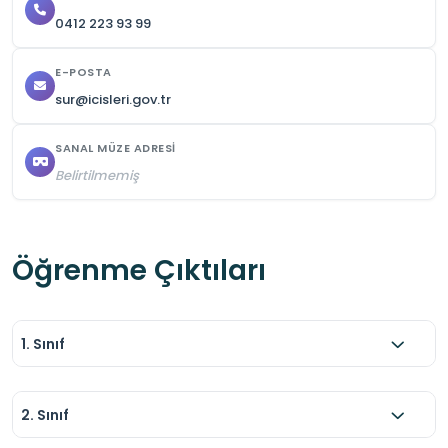
0412 223 93 99
E-POSTA
sur@icisleri.gov.tr
SANAL MÜZE ADRESI
Belirtilmemiş
Öğrenme Çıktıları
1. Sınıf
2. Sınıf