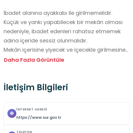
İbadet alanına ayakkabı ile girilmemelidir.

Küçük ve yankı yapabilecek bir mekân olması 
nedeniyle, ibadet edenleri rahatsız etmemek 
adına içeride sessiz olunmalıdır.

Mekân içerisine yiyecek ve içecekle girilmesine 
izin verilmemektedir.

Daha Fazla Görüntüle
Ziyaret öncesinde okul idaresi tarafından 
müftülük veya cami görevlilerinden mutlaka 
İletişim Bilgileri
randevu alınmalıdır.

Ziyaret boyunca grupla hareket edilmeli, 
yapının kapasitesi göz önüne alınarak içeriye 
İNTERNET ADRESI
küçük gruplar halinde girilmeli ve öğretmenin 
https://www.sur.gov.tr
rehberliği dikkate alınmalıdır.
TELEFON