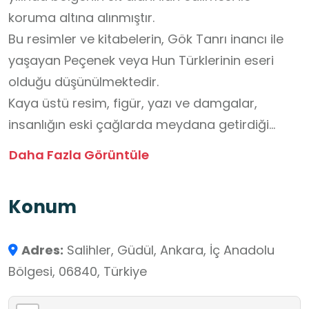
koruma altına alınmıştır.
Bu resimler ve kitabelerin, Gök Tanrı inancı ile
yaşayan Peçenek veya Hun Türklerinin eseri
olduğu düşünülmektedir.
Kaya üstü resim, figür, yazı ve damgalar,
insanlığın eski çağlarda meydana getirdiği
tarih, kültür ve sanat ürünleri olmalarından
Daha Fazla Görüntüle
dolayı büyük önem taşımaktadır. Eski insanların
inanç ve yaşayış tarzlarını, sosyal ve kültürel
Konum
faaliyetlerini ve evreni algılama biçimlerini
günümüze ulaştıran önemli kaynaklardır.
Adres:
Salihler, Güdül, Ankara, İç Anadolu
Yazıtların doğru okunması ve tahlil edilmesi
Bölgesi, 06840, Türkiye
durumunda insanlık tarihinin açıklanamayan,
gizli kalan yönleri gün yüzüne çıkacak ve dünya