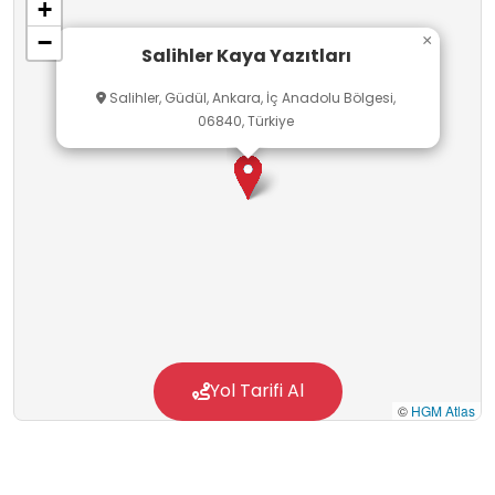
+
tarihi ve medeniyeti yeniden yazılacaktır.
−
×
Salihler Kaya Yazıtları
Salihler, Güdül, Ankara, İç Anadolu Bölgesi,
06840, Türkiye
Yol Tarifi Al
©
HGM Atlas