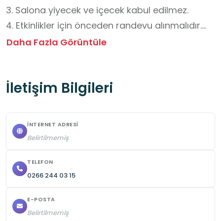
3. Salona yiyecek ve içecek kabul edilmez.

4. Etkinlikler için önceden randevu alınmalıdır.

5. Öğrenci güvenliği için kurum yetkililerinin 
Daha Fazla Görüntüle
talimatları dikkate alınmalıdır.
İletişim Bilgileri
İNTERNET ADRESI
Belirtilmemiş
TELEFON
0266 244 03 15
E-POSTA
Belirtilmemiş