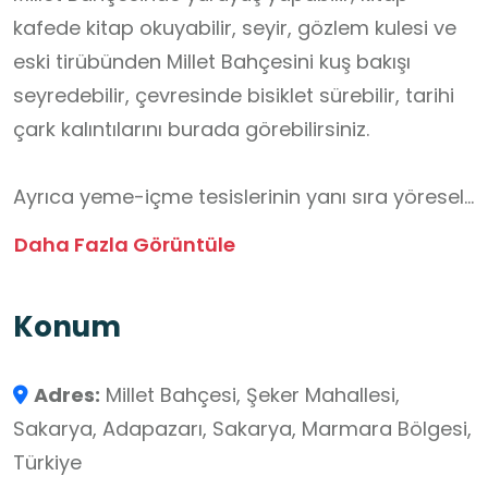
kafede kitap okuyabilir, seyir, gözlem kulesi ve
eski tirübünden Millet Bahçesini kuş bakışı
seyredebilir, çevresinde bisiklet sürebilir, tarihi
çark kalıntılarını burada görebilirsiniz.
Ayrıca yeme-içme tesislerinin yanı sıra yöresel
ürün ve magnetlerin satışının gerçekleştiği
Daha Fazla Görüntüle
simgesel kabak evinden alışveriş yapabilir, ters
evi ziyaret edebilir, lunaparkta eğlenceli vakitler
Konum
geçirebilirsiniz.
Adres:
Millet Bahçesi, Şeker Mahallesi,
Özellikle yaz dönemlerinde bu alanda birçok
Sakarya, Adapazarı, Sakarya, Marmara Bölgesi,
konser ve etkinlikler de yapılmaktadır.
Türkiye