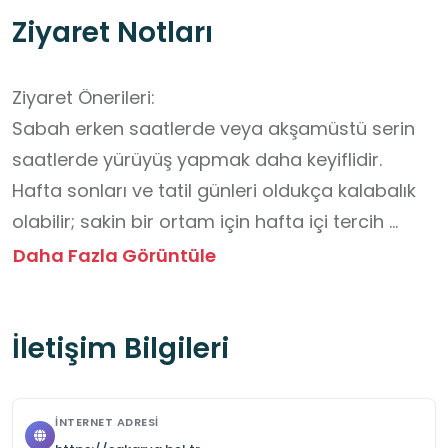
Ziyaret Notları
Ziyaret Önerileri:

Sabah erken saatlerde veya akşamüstü serin 
saatlerde yürüyüş yapmak daha keyiflidir.

Hafta sonları ve tatil günleri oldukça kalabalık 
olabilir; sakin bir ortam için hafta içi tercih 
edilebilir.

Daha Fazla Görüntüle
Piknik yapmak isteyenler kendi yiyeceklerini 
getirebilir; ayrıca bazı kafe ve büfeler 
İletişim Bilgileri
mevcuttur.

Ulaşım ve Park:

İNTERNET ADRESI
Toplu taşıma ile kolay ulaşım sağlanabilir.
