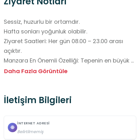
Ziyaret Notları
Sessiz, huzurlu bir ortamdır.

Hafta sonları yoğunluk olabilir.

Ziyaret Saatleri: Her gün 08.00 – 23.00 arası 
açıktır.

Manzara En Önemli Özelliği: Tepenin en büyük 
cazibesi özellikle gün batımından sonra ortaya 
Daha Fazla Görüntüle
çıkan şehir manzarasıdır. Fotoğraf çekmek için 
harika bir noktadır.

İletişim Bilgileri
Rüzgarlı Olabilir: Yüksek bir konumda olduğu 
için özellikle akşamları serin ve rüzgârlı olabilir. 
Yanınıza bir hırka veya ceket almanız tavsiye 
İNTERNET ADRESI
edilir.

Belirtilmemiş
Sosyal Tesis: Tesisteki kafe ve restoranda 