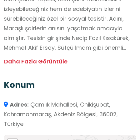
izleyebileceğiniz hem de edebiyatın izlerini
sürebileceğiniz özel bir sosyal tesistir. Adını,
Maraşlı şairlerin anısını yaşatmak amacıyla
almıştır. Tesisin girişinde Necip Fazıl Kısakürek,
Mehmet Akif Ersoy, Sütçü İmam gibi önemli
isimlerin büstleri ve şiir panoları yer alır.
Daha Fazla Görüntüle
Tesiste kır kahvesi, açık oturma alanları, çocuk
oyun parkı, fotoğraf noktaları ve etkinlik sahası
Konum
bulunur. Özellikle gün batımında şehir
manzarası eşliğinde çay içmek, ziyaretçiler için
Adres:
Çamlık Mahallesi, Onikişubat,
unutulmaz bir deneyim sunar. Kültürel etkinlikler
Kahramanmaraş, Akdeniz Bölgesi, 36002,
ve şiir dinletileri zaman zaman burada
Türkiye
düzenlenmektedir.