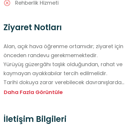
Rehberlik Hizmeti
Ziyaret Notları
Alan, açık hava öğrenme ortamıdır; ziyaret için 
önceden randevu gerekmemektedir.

Yürüyüş güzergâhı taşlık olduğundan, rahat ve 
kaymayan ayakkabılar tercih edilmelidir.

Tarihi dokuya zarar verebilecek davranışlardan 
kaçınılmalıdır.

Daha Fazla Görüntüle
Grup ziyaretlerinin öğretmen rehberliğinde 
gerçekleştirilmesi önerilir.

İletişim Bilgileri
Alanda yiyecek ve içecek temini 
bulunmamaktadır; öğrencilerin yanlarında hafif 