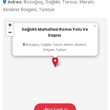
Adres:
Bozağaç, Sağlıklı, Tarsus, Mersin,
dönemine tarihlenen Latince kaya yazıtı, yolun
Akdeniz Bölgesi, Türkiye
antik dönemde onarım gördüğünü belgeleyen
tarihî bir unsur olarak kabul edilmektedir.
+
Alan, antik dönem ulaşım sistemleri,
×
Sağlıklı Mahallesi Roma Yolu Ve
−
mühendislik uygulamaları ve kültürel mirasın
Kapısı
korunmasına ilişkin gözlem yapılmasına imkân
Bozağaç, Sağlıklı, Tarsus, Mersin, Akdeniz
sunan tarihî bir güzergâh niteliğindedir.
Bölgesi, Türkiye
Yol Tarifi Al