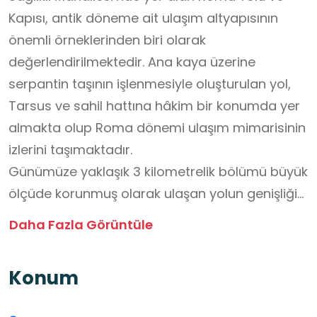
Kapısı, antik döneme ait ulaşım altyapısının
önemli örneklerinden biri olarak
değerlendirilmektedir. Ana kaya üzerine
serpantin taşının işlenmesiyle oluşturulan yol,
Tarsus ve sahil hattına hâkim bir konumda yer
almakta olup Roma dönemi ulaşım mimarisinin
izlerini taşımaktadır.
Günümüze yaklaşık 3 kilometrelik bölümü büyük
ölçüde korunmuş olarak ulaşan yolun genişliği
ortalama 3 metre civarındadır. Yol sınırlarını
Daha Fazla Görüntüle
belirleyen bordür taşlarının önemli bir kısmı
özgün konumunda (in situ) bulunmaktadır.
Konum
Güzergâhın kuzey ucunda, Bozağaç
Mahallesi’nde yer alan ve İmparator Caracalla