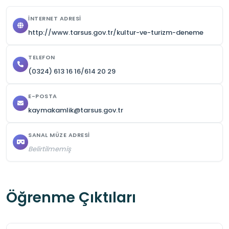
atıştırmalıklar ve su bulundurmaları uygundur.
İNTERNET ADRESI
http://www.tarsus.gov.tr/kultur-ve-turizm-deneme
TELEFON
(0324) 613 16 16/614 20 29
E-POSTA
kaymakamlik@tarsus.gov.tr
SANAL MÜZE ADRESI
Belirtilmemiş
Öğrenme Çıktıları