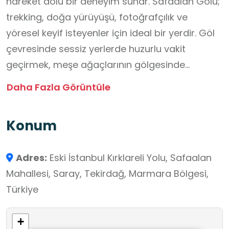
hareket dolu bir deneyim sunar. Safaalan Gölü;
trekking, doğa yürüyüşü, fotoğrafçılık ve
yöresel keyif isteyenler için ideal bir yerdir. Göl
çevresinde sessiz yerlerde huzurlu vakit
geçirmek, meşe ağaçlarının gölgesinde
yürümek, göl manzaralı mekânlarda lokal
Daha Fazla Görüntüle
kahvaltılarla güne başlamak isteyenler için iyi
bir seçenektir.
Konum
Adres:
Eski İstanbul Kırklareli Yolu, Safaalan
Mahallesi, Saray, Tekirdağ, Marmara Bölgesi,
Türkiye
+