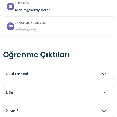
E-POSTA
iletisim@saray.bel.tr
SANAL MÜZE ADRESI
Belirtilmemiş
Öğrenme Çıktıları
Okul Öncesi
1. Sınıf
2. Sınıf