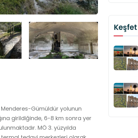
Keşfet
a, Menderes-Gümüldür yolunun
ğına girildiğinde, 6-8 km sonra yer
ulunmaktadır. MÖ 3. yüzyılda
termal tedavi merkezleri olarak