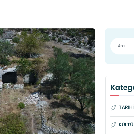
Katego
TARİH
KÜLTÜ