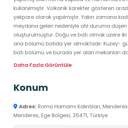
kullanılmıştır. Volkanik karekter gösteren arazi
yekpare olarak yapılmıştır. Yakın zamana ka
meydana gelen nedeniyle atıl duruma düşen 
oluşturulmuştur. Doğu ve batı olmak üzere ik
ana bölümü batıda yer almaktadır. Kuzey- gü
batı bölümü ve burada yer alan mekanları d
yer alan dikdörtgen planlı üst kesimi yay şekli
Daha Fazla Görüntüle
kısım kısmen korunmuştur.
Konum
Adres:
Roma Hamamı Kalıntıları, Menderes-S
Menderes, Ege Bölgesi, 35471, Türkiye