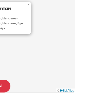
×
ları
ı, Menderes-
si, Menderes, Ege
kiye
Al
©
HGM Atlas