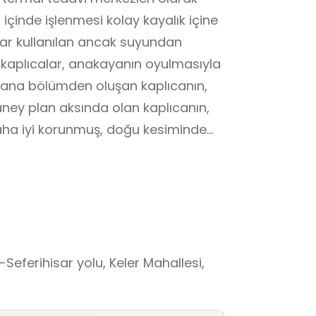
 içinde işlenmesi kolay kayalık içine
dar kullanılan ancak suyundan
kaplıcalar, anakayanın oyulmasıyla
i ana bölümden oluşan kaplıcanın,
ney plan aksında olan kaplıcanın,
aha iyi korunmuş, doğu kesiminde
nde oluşturulmuş birbirine paralel iki
eferihisar yolu, Keler Mahallesi,