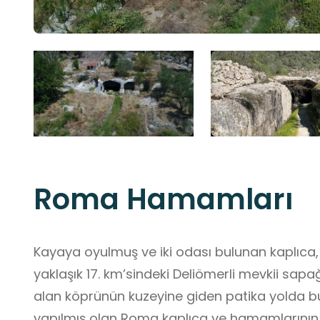
Roma Hamamları
Kayaya oyulmuş ve iki odası bulunan kaplıc
yaklaşık 17. km’sindeki Deliömerli mevkii sapa
alan köprünün kuzeyine giden patika yolda b
yapılmış olan Roma kaplıca ve hamamlarının 