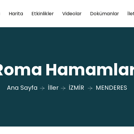
a
Harita
Etkinlikler
Videolar
Dokümanlar
İle
Roma Hamamlar
Ana Sayfa
İller
İZMİR
MENDERES