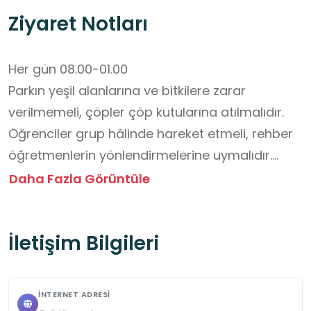
Ziyaret Notları
Her gün 08.00-01.00

Parkın yeşil alanlarına ve bitkilere zarar 
verilmemeli, çöpler çöp kutularına atılmalıdır.

Öğrenciler grup hâlinde hareket etmeli, rehber 
öğretmenlerin yönlendirmelerine uymalıdır.

Yiyecek ve içecekler kontrollü şekilde tüketilmeli, 
Daha Fazla Görüntüle
artıkları doğaya bırakılmamalıdır.
İletişim Bilgileri
İNTERNET ADRESI