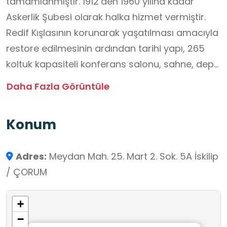
tamamlanmıştır. 1912’den 1960 yılına kadar
Askerlik Şubesi olarak halka hizmet vermiştir.
Redif Kışlasının korunarak yaşatılması amacıyla
restore edilmesinin ardından tarihi yapı, 265
koltuk kapasiteli konferans salonu, sahne, depo
ve kulis odalarıyla Akşemseddin Lisesi ek binası
Daha Fazla Görüntüle
şeklinde hizmet vermeye başlamıştır.
İskilip Halk Kütüphanesi Müdürlüğünce her ayın
Konum
19’unda saat 19.00’da ücretsiz sinema film
gösterimi yapılmaktadır.
Adres:
Meydan Mah. 25. Mart 2. Sok. 5A İskilip
Öğrenciler bu tarihî yapıyı okul dışı öğrenme
/ ÇORUM
ortamı olarak ziyaret ettiğinde , yerel tarihin
toplum yaşamındaki yerini fark ederek geçmiş
+
ile günümüz arasında bağ kurar, kültürel
−
mirasın korunmasının önemini kavrar ve