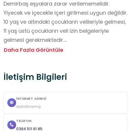
Demirbaş eşyalara zarar verilememelidir. 

Yiyecek ve içecekle içeri girilmesi uygun değildir.  

10 yaş ve altındaki çocukların velileriyle gelmesi, 
11 yaş üstü çocukların veli izin belgeleriyle 
gelmesi gerekmektedir.

Ziyaret esnasında kural ve yönergelere 
Daha Fazla Görüntüle
uyulmalıdır.

Ziyaret için önceden izin ve randevu alınması 
İletişim Bilgileri
gerekmektedir.

Giriş ücretsizdir.
İNTERNET ADRESI
Belirtilmemiş
TELEFON
0364 511 61 85