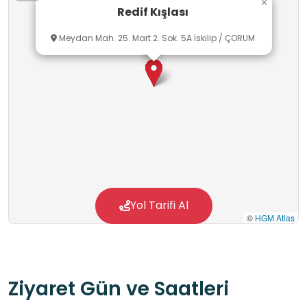
×
Redif Kışlası
Osmanlı dönemine ait askerî yapılanma
hakkında temel bilgiler edinir.
Meydan Mah. 25. Mart 2. Sok. 5A İskilip / ÇORUM
Yol Tarifi Al
©
HGM Atlas
Ziyaret Gün ve Saatleri