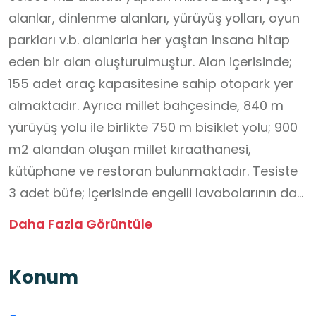
alanlar, dinlenme alanları, yürüyüş yolları, oyun
parkları v.b. alanlarla her yaştan insana hitap
eden bir alan oluşturulmuştur. Alan içerisinde;
155 adet araç kapasitesine sahip otopark yer
almaktadır. Ayrıca millet bahçesinde, 840 m
yürüyüş yolu ile birlikte 750 m bisiklet yolu; 900
m2 alandan oluşan millet kıraathanesi,
kütüphane ve restoran bulunmaktadır. Tesiste
3 adet büfe; içerisinde engelli lavabolarının da
bulunduğu 2 adet Wc birimi de yer almaktadır.
Daha Fazla Görüntüle
Öğrencilerin sosyal yaşantısına katkı
sağlayacak izci kampı ile birlikte çocukların
Konum
rahatlıkla eğlenebileceği 3 adet oyun parkı, 1
adet engelli oyun parkı, 1 adet macera parkı ve 1