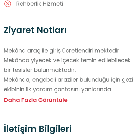
Rehberlik Hizmeti
Ziyaret Notları
Mekâna araç ile giriş ücretlendirilmektedir.

Mekânda yiyecek ve içecek temin edilebilecek 
bir tesisler bulunmaktadır. 

Mekânda, engebeli araziler bulunduğu için gezi 
ekibinin ilk yardım çantasını yanlarında 
bulundurmaları önerilmektedir.

Daha Fazla Görüntüle
Ziyaret öncesinde iklim koşullarının göz önünde 
bulundurulması önerilmektedir.

İletişim Bilgileri
Yılın kış aylarında buzlanma vb. durumlar risk 
oluşturduğundan mekân kullanıma geçici 