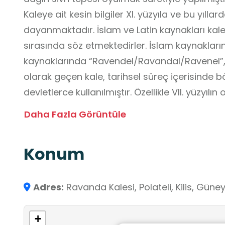
Kaleye ait kesin bilgiler XI. yüzyıla ve bu yıllar
dayanmaktadır. İslam ve Latin kaynakları kaleni
sırasında söz etmektedirler. İslam kaynaklar
kaynaklarında “Ravendel/Ravandal/Ravenel”,
olarak geçen kale, tarihsel süreç içerisinde
devletlerce kullanılmıştır. Özellikle VII. yüzyı
Hristiyan-Müslüman çatışmasında “avasım, sü
Daha Fazla Görüntüle
bulunan Ravanda Kalesi İslam Devletleri'nce Hr
savaşlarda önemli bir askeri üs olmuştur. Bölg
Konum
için avasım şeklinde adlandırılmıştır. S Yese
Kalesi'ne olan yakınlığından ve kalede görülen Hitit mimarisine ilişkin izlerden
dolayı Hititler tarafından kullanıldığı görüşü
Adres:
Ravanda Kalesi, Polateli, Kilis, Gün
süre egemen olduğu kale Bizans Dönemi'nin a
Osmanlı Dönemi'nde de kullanılmıştır.
+