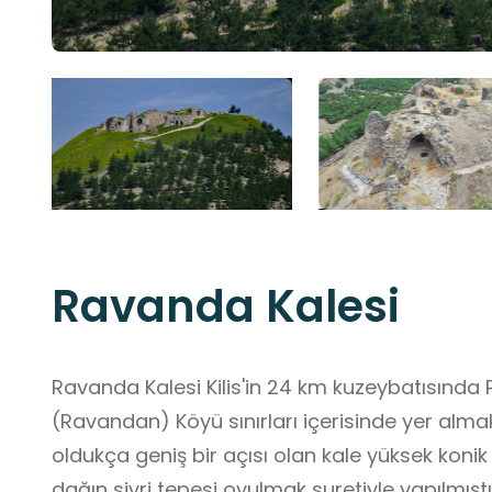
Ravanda Kalesi
Ravanda Kalesi Kilis'in 24 km kuzeybatısında P
(Ravandan) Köyü sınırları içerisinde yer alma
oldukça geniş bir açısı olan kale yüksek konik 
dağın sivri tepesi oyulmak suretiyle yapılmıştı