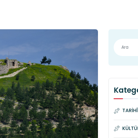
Katego
TARİH
KÜLTÜ