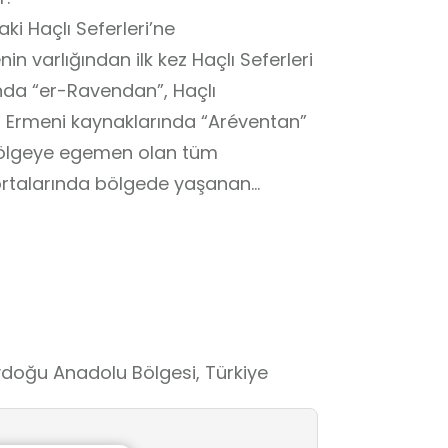
daki Haçlı Seferleri’ne
n varlığından ilk kez Haçlı Seferleri
ında “er-Ravendan”, Haçlı
 Ermeni kaynaklarında “Aréventan”
 bölgeye egemen olan tüm
lın ortalarında bölgede yaşanan
gur” adı verilen bölge içerisinde
istiyan Bizans’a karşı verilen
e ilk İslam Devletleri'ni koruduğu
mek Heykel Atölyesi'nin Ravanda
 ağır basmaktadır. Memlukluların uzun
eydoğu Anadolu Bölgesi, Türkiye
rdından Arap akınları sırasında ve