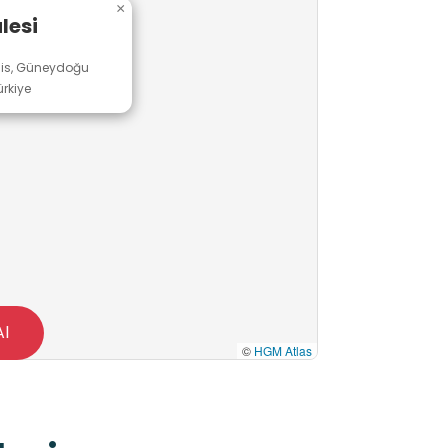
×
lesi
ilis, Güneydoğu
rkiye
Al
©
HGM Atlas