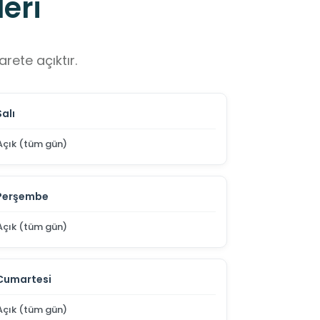
eri
rete açıktır.
Salı
Açık (tüm gün)
Perşembe
Açık (tüm gün)
Cumartesi
Açık (tüm gün)