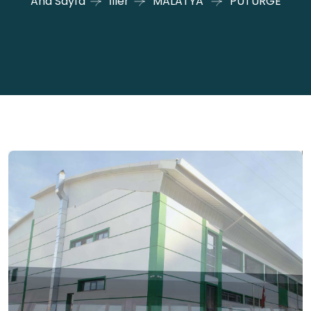
Ana Sayfa
İller
MALATYA
PÜTÜRGE