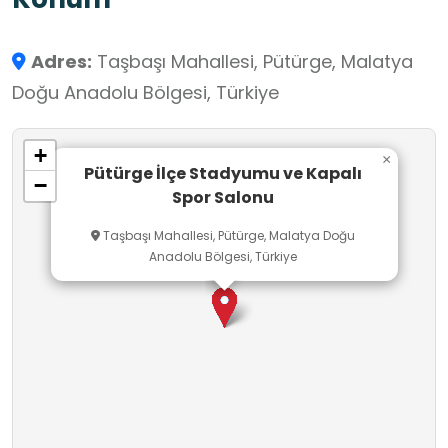
turnuva ve sportif faaliyetler ile çocuklardan
gençlere, yetişkinlerden profesyonel sporculara
Adres:
Taşbaşı Mahallesi, Pütürge, Malatya
kadar her yaştan vatandaşımıza hizmet
Doğu Anadolu Bölgesi, Türkiye
verilmektedir.
+
×
Pütürge İlçe Stadyumu ve Kapalı
−
Spor Salonu
Taşbaşı Mahallesi, Pütürge, Malatya Doğu
Anadolu Bölgesi, Türkiye