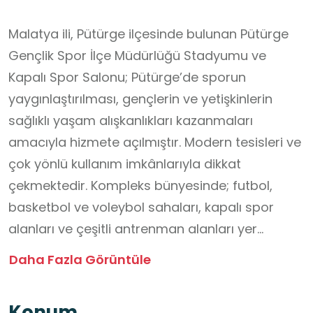
Malatya ili, Pütürge ilçesinde bulunan Pütürge
Gençlik Spor İlçe Müdürlüğü Stadyumu ve
Kapalı Spor Salonu; Pütürge’de sporun
yaygınlaştırılması, gençlerin ve yetişkinlerin
sağlıklı yaşam alışkanlıkları kazanmaları
amacıyla hizmete açılmıştır. Modern tesisleri ve
çok yönlü kullanım imkânlarıyla dikkat
çekmektedir. Kompleks bünyesinde; futbol,
basketbol ve voleybol sahaları, kapalı spor
alanları ve çeşitli antrenman alanları yer
almakta olup hem bireysel sporlara hem de
Daha Fazla Görüntüle
takım sporlarına uygun bir ortam
sağlanmaktadır. Ayrıca düzenlenen kurs,
Konum