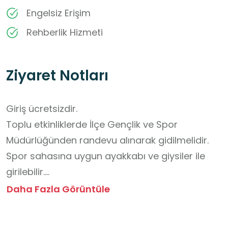
Engelsiz Erişim
Rehberlik Hizmeti
Ziyaret Notları
Giriş ücretsizdir.

Toplu etkinliklerde İlçe Gençlik ve Spor 
Müdürlüğünden randevu alınarak gidilmelidir.

Spor sahasına uygun ayakkabı ve giysiler ile 
girilebilir.

Su dışında yiyecek ve içecek 
Daha Fazla Görüntüle
bulundurulmamalıdır.