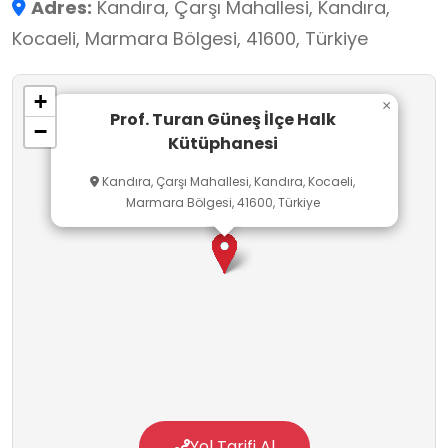
Adres:
Kandıra, Çarşı Mahallesi, Kandıra,
Öğrenciler, bir yazar gibi davranarak
Kocaeli, Marmara Bölgesi, 41600, Türkiye
kütüphanede kısa bir kitap tanıtımı veya hikâye
anlatımı etkinliği gerçekleştirebilir.
+
×
Prof. Turan Güneş İlçe Halk
−
Kütüphanesi
Kandıra, Çarşı Mahallesi, Kandıra, Kocaeli,
Marmara Bölgesi, 41600, Türkiye
Yol Tarifi Al