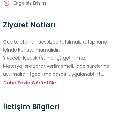
Engelsiz Erişim
Ziyaret Notları
Cep telefonları sessizde tutulmalı, kütüphane 
içinde konuşulmamalıdır.

Yiyecek-içecek (su hariç) getirilmez.

Materyallere zarar verilmemeli, iade sürelerine 
uyulmalıdır (gecikme cezası uygulanabilir).

Üyelik için kimlik belgesi gereklidir; bir seferde 3 
Daha Fazla Görüntüle
kitap ve 3 kitap dışı materyal ödünç alınabilir.

Güvenlik için kapalı devre kamera sistemi 
İletişim Bilgileri
bulunur.

Engelli ulaşımına uygun değildir.
