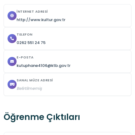
Eğitim-Öğretim dönemi içerisinde Cumartesi 
İNTERNET ADRESI
günleri Geleneksel Sanatlar ve Görsel Sanatlar 
http://www.kultur.gov.tr
atölye çalışmaları ve ödüllü yarışmalar 
düzenlenmektedir.

TELEFON
0262 551 24 75
Koha Çevrimiçi Katalog sistemi kullanılır; 
kullanıcılar online katalog üzerinden kaynak 
E-POSTA
tarayabilir.
kutuphane4106@ktb.gov.tr
SANAL MÜZE ADRESI
Belirtilmemiş
Öğrenme Çıktıları