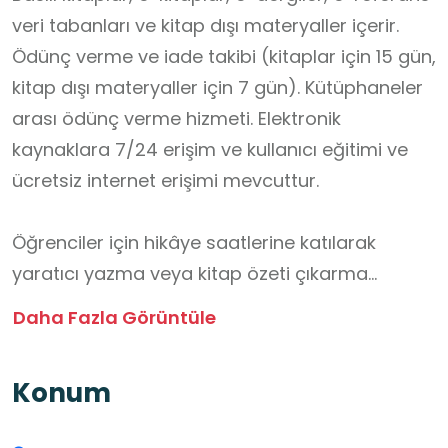
veri tabanları ve kitap dışı materyaller içerir.
Ödünç verme ve iade takibi (kitaplar için 15 gün,
kitap dışı materyaller için 7 gün). Kütüphaneler
arası ödünç verme hizmeti. Elektronik
kaynaklara 7/24 erişim ve kullanıcı eğitimi ve
ücretsiz internet erişimi mevcuttur.
Öğrenciler için hikâye saatlerine katılarak
yaratıcı yazma veya kitap özeti çıkarma
çalışması yapılabilir. E-dergi ve e-kitap veri
Daha Fazla Görüntüle
tabanlarını kullanarak dijital kaynaklara erişim
eğitimi düzenlenebilir; öğrenciler, bir makale
Konum
özeti hazırlayabilir. Kütüphanelerin sosyal rolü
üzerine grup çalışması düzenlenebilir.