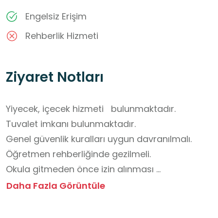
Engelsiz Erişim
Rehberlik Hizmeti
Ziyaret Notları
Yiyecek, içecek hizmeti   bulunmaktadır.  

Tuvalet imkanı bulunmaktadır.   

Genel güvenlik kuralları uygun davranılmalı.   

Öğretmen rehberliğinde gezilmeli.

Okula gitmeden önce izin alınması 
gerekmektedir. 

Daha Fazla Görüntüle
Özellikle 8. sınıf öğrencileri için tanıtım yapma 
fırsatı sunmaktadır.