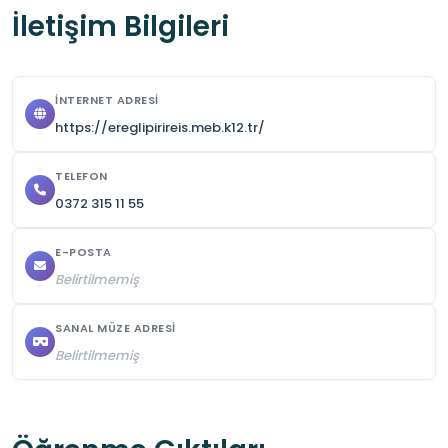
İletişim Bilgileri
İNTERNET ADRESI
https://ereglipirireis.meb.k12.tr/
TELEFON
0372 315 11 55
E-POSTA
Belirtilmemiş
SANAL MÜZE ADRESI
Belirtilmemiş