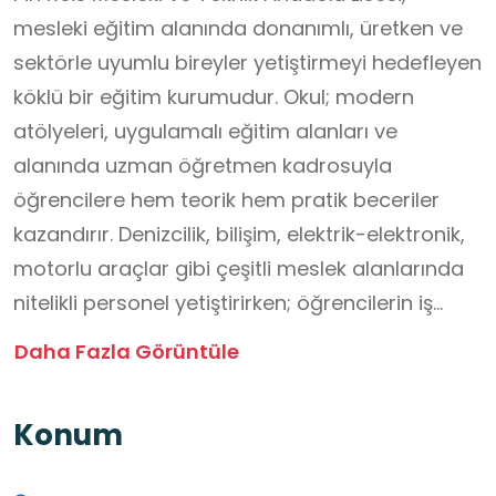
mesleki eğitim alanında donanımlı, üretken ve
sektörle uyumlu bireyler yetiştirmeyi hedefleyen
köklü bir eğitim kurumudur. Okul; modern
atölyeleri, uygulamalı eğitim alanları ve
alanında uzman öğretmen kadrosuyla
öğrencilere hem teorik hem pratik beceriler
kazandırır. Denizcilik, bilişim, elektrik-elektronik,
motorlu araçlar gibi çeşitli meslek alanlarında
nitelikli personel yetiştirirken; öğrencilerin iş
yaşamına hazırlanmasını sağlayan staj ve iş
Daha Fazla Görüntüle
birliği fırsatları da sunar. Öğrencilerinin disiplinli,
sorumluluk sahibi ve üretime katkı sağlayan
Konum
bireyler olarak yetişmesini amaçlayan okul,
teknolojiyi yakından takip eden yenilikçi bir