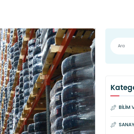
Katego
BİLİM 
SANAYİ