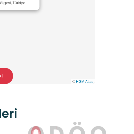
ölgesi, Türkiye
Al
©
HGM Atlas
eri
O
D
Ö
O