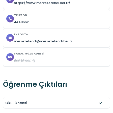
https://www.merkezefendi.bel.tr/
TELEFON
4448662
E-POSTA
merkezefendi@merkezefendi.bel.tr
SANAL MÜZE ADRESI
Belirtilmemiş
Öğrenme Çıktıları
Okul Öncesi