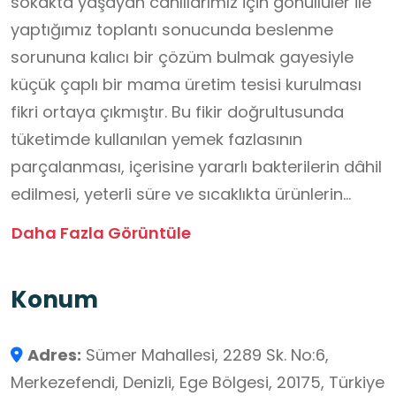
sokakta yaşayan canlılarımız için gönüllüler ile
yaptığımız toplantı sonucunda beslenme
sorununa kalıcı bir çözüm bulmak gayesiyle
küçük çaplı bir mama üretim tesisi kurulması
fikri ortaya çıkmıştır. Bu fikir doğrultusunda
tüketimde kullanılan yemek fazlasının
parçalanması, içerisine yararlı bakterilerin dâhil
edilmesi, yeterli süre ve sıcaklıkta ürünlerin
pişirilmesi ile sokakta yaşayan canlılarımızın
Daha Fazla Görüntüle
tüketimine uygun hale gelebileceği sonucuna
ulaşılmıştır.
Konum
İfade edilen hedeflere ulaşmak için yapılan
araştırmalar ve çalışmalar sonucunda; ilimiz
Adres:
Sümer Mahallesi, 2289 Sk. No:6,
içerisindeki özel hastaneler, kamu kurumları,
Merkezefendi, Denizli, Ege Bölgesi, 20175, Türkiye
fabrikalar, oteller, fırınlar ve restoranlardan her