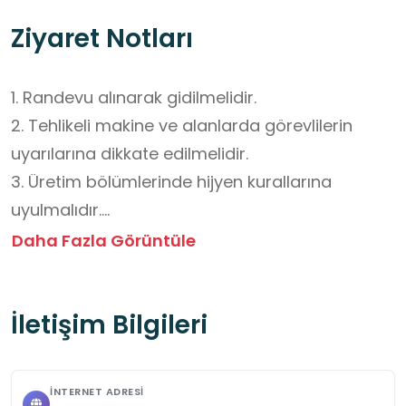
Ziyaret Notları
1. Randevu alınarak gidilmelidir.

2. Tehlikeli makine ve alanlarda görevlilerin 
uyarılarına dikkate edilmelidir.

3. Üretim bölümlerinde hijyen kurallarına 
uyulmalıdır.

4. Tesise yiyecek içecek sokulmamalıdır.

Daha Fazla Görüntüle
5. Tesisin etrafındaki hayvanlara 
yaklaşılmamalıdır.
İletişim Bilgileri
İNTERNET ADRESI